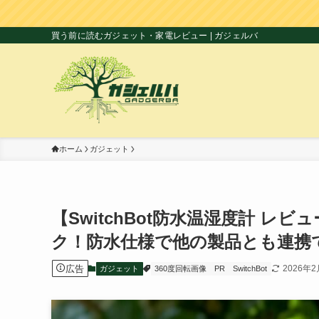
買う前に読むガジェット・家電レビュー | ガジェルバ
ホーム
ガジェット
【SwitchBot防水温湿度計 
ク！防水仕様で他の製品とも連携
広告
2026年2
ガジェット
360度回転画像
PR
SwitchBot