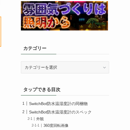
カテゴリー
カ
テ
ゴ
リ
タップできる目次
ー
SwitchBot防水温湿度計の同梱物
SwitchBot防水温湿度計のスペック
外観
360度回転画像