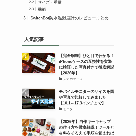
サイズ・重量
機能
SwitchBot防水温湿度計のレビューまとめ
人気記事
【完全網羅】ひと目でわかる！
iPhoneケースの互換性を実際
に検証した写真付きで徹底解説
【2026年】
スマホケース
モバイルモニターのサイズを図
や写真で比較してみました
【10.1～17.3インチまで】
モニター
【2026年】自作キーキャップ
の作り方を徹底解説！ツールと
材料をそろえて手順を覚えれば