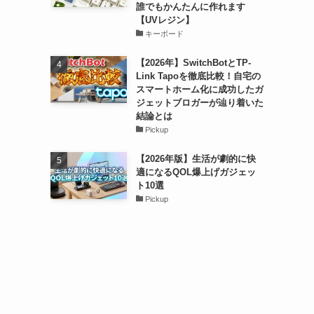
誰でもかんたんに作れます
【UVレジン】
キーボード
【2026年】SwitchBotとTP-
Link Tapoを徹底比較！自宅の
スマートホーム化に成功したガ
ジェットブロガーが辿り着いた
結論とは
Pickup
【2026年版】生活が劇的に快
適になるQOL爆上げガジェッ
ト10選
Pickup