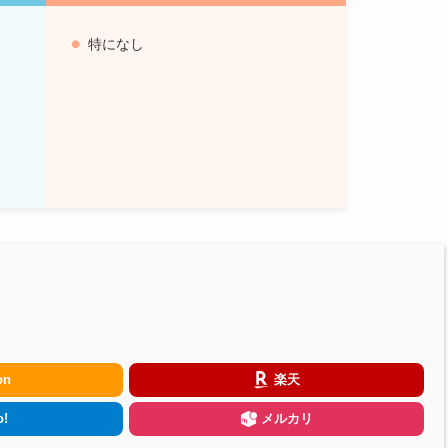
特になし
on
楽天
!
メルカリ