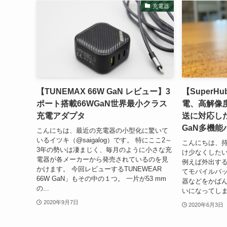
充電器
【TUNEMAX 66W GaN レビュー】3
【SuperH
ポート搭載66WGaN世界最小クラス
電、高解像度
充電アダプタ
送に対応した
GaN多機能
こんにちは、最近の充電器の小型化に驚いて
いるイツキ（@saigalog）です。 特にここ2～
こんにちは、
3年の勢いは凄まじく、毎月のように小さな充
け少なくしたいイ
電器が各メーカーから発売されているのを見
例えば外出する
かけます。 今回レビューするTUNEWEAR
てモバイルバ
66W GaN」もその中の１つ。 一片が53 mm
器などをかば
の...
いになってしま
2020年9月7日
2020年6月3日