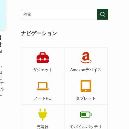
ナビゲーション
ー】
搭
N
い
ガジェット
Amazonデバイス
は
じ
ーす
私や
.
ノートPC
タブレット
充電器
モバイルバッテリ