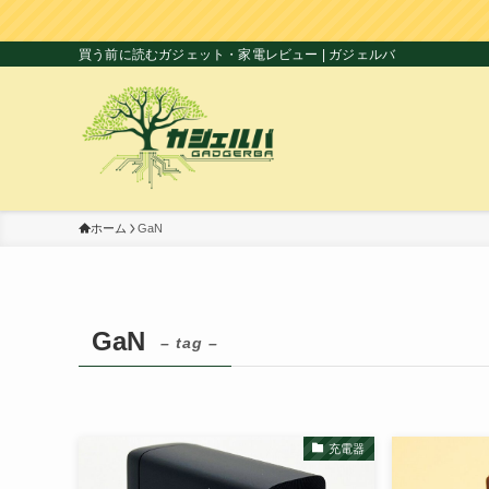
買う前に読むガジェット・家電レビュー | ガジェルバ
ホーム
GaN
GaN
– tag –
充電器