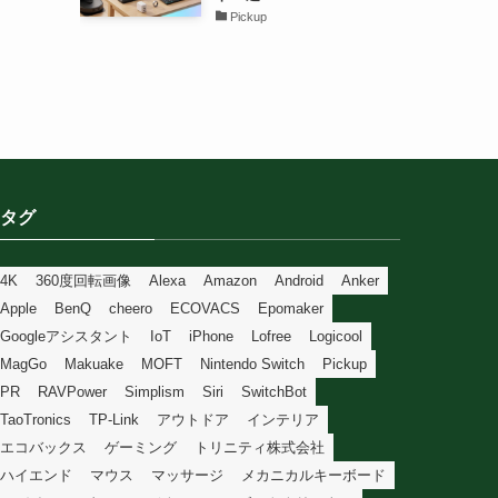
Pickup
タグ
4K
360度回転画像
Alexa
Amazon
Android
Anker
Apple
BenQ
cheero
ECOVACS
Epomaker
Googleアシスタント
IoT
iPhone
Lofree
Logicool
MagGo
Makuake
MOFT
Nintendo Switch
Pickup
PR
RAVPower
Simplism
Siri
SwitchBot
TaoTronics
TP-Link
アウトドア
インテリア
エコバックス
ゲーミング
トリニティ株式会社
ハイエンド
マウス
マッサージ
メカニカルキーボード