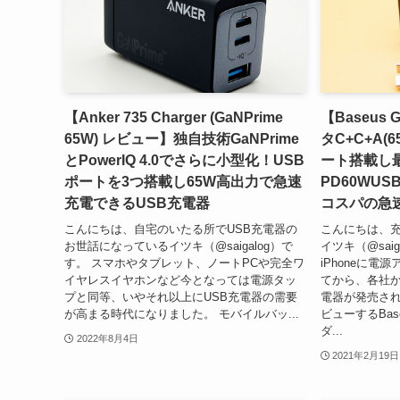
【Anker 735 Charger (GaNPrime
【Baseus
65W) レビュー】独自技術GaNPrime
タC+C+A(
とPowerIQ 4.0でさらに小型化！USB
ート搭載し
ポートを3つ搭載し65W高出力で急速
PD60WU
充電できるUSB充電器
コスパの急
こんにちは、自宅のいたる所でUSB充電器の
こんにちは、
お世話になっているイツキ（@saigalog）で
イツキ（@sai
す。 スマホやタブレット、ノートPCや完全ワ
iPhoneに
イヤレスイヤホンなど今となっては電源タッ
てから、各社
プと同等、いやそれ以上にUSB充電器の需要
電器が発売され
が高まる時代になりました。 モバイルバッ...
ビューするBas
ダ...
2022年8月4日
2021年2月19日