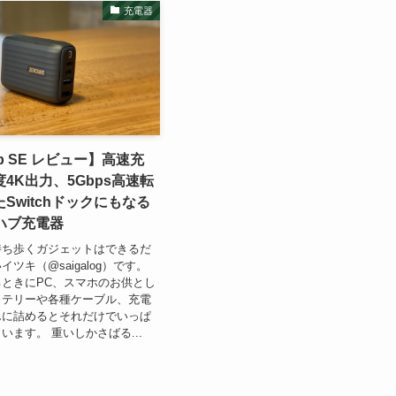
充電器
ub SE レビュー】高速充
4K出力、5Gbps高速転
Switchドックにもなる
ハブ充電器
持ち歩くガジェットはできるだ
ツキ（@saigalog）です。
ときにPC、スマホのお供とし
ッテリーや各種ケーブル、充電
んに詰めるとそれだけでいっぱ
います。 重いしかさばる...