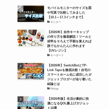
モバイルモニターのサイズを図
や写真で比較してみました
【10.1～17.3インチまで】
モニター
【2026年】自作キーキャップ
の作り方を徹底解説！ツールと
材料をそろえて手順を覚えれば
誰でもかんたんに作れます
【UVレジン】
キーボード
【2026年】SwitchBotとTP-
Link Tapoを徹底比較！自宅の
スマートホーム化に成功したガ
ジェットブロガーが辿り着いた
結論とは
Pickup
【2026年版】生活が劇的に快
適になるQOL爆上げガジェッ
ト10選