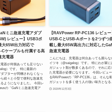
 GaNミニ急速充電アダプ
【RAVPower RP-PC136 レビュ
65W) レビュー】USB3ポ
USB-CとUSB-Aポートを2つずつ
最大65W出力対応で
載し最大65W高出力に対応したGa
SB-Cケーブルも付属する高
急速充電器
速充電器
こんにちは、充電器は何台あっても困らな
イツキ（@saigalog）です。 特にわが家に
充電器が何個あっても足りない
ガジェット類が数多くあるので、それに応
galog）です。 特に最新の
た充電器が必要になります。 今回レビュ
電源アダプターが同梱されなくなっ
るRAVPowerの「RP-PC136」は、そんな
から続々と小型で便利な急速充
ガジェットを多く使う人の強い味方となる..
るようになりました。 今回レ
eusの「GaNミニ急速充電ア
2020年12月3日