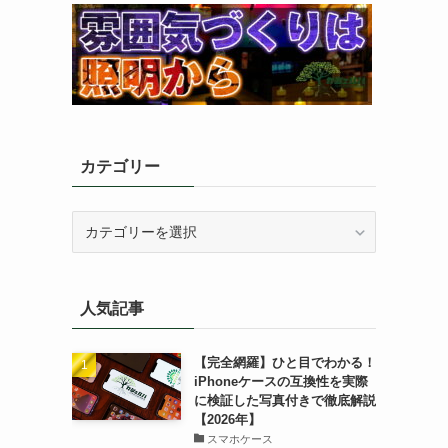
カテゴリー
カ
テ
ゴ
リ
人気記事
ー
【完全網羅】ひと目でわかる！
iPhoneケースの互換性を実際
に検証した写真付きで徹底解説
【2026年】
スマホケース