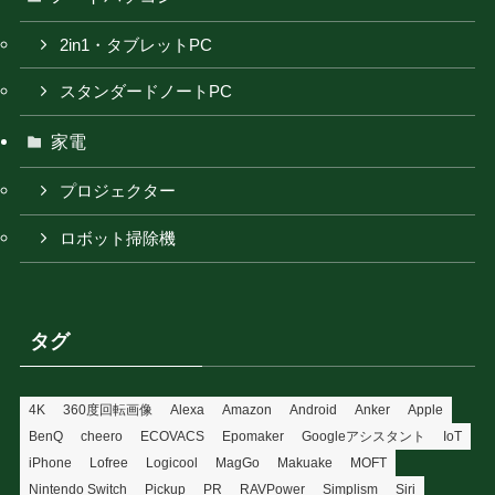
2in1・タブレットPC
スタンダードノートPC
家電
プロジェクター
ロボット掃除機
タグ
4K
360度回転画像
Alexa
Amazon
Android
Anker
Apple
BenQ
cheero
ECOVACS
Epomaker
Googleアシスタント
IoT
iPhone
Lofree
Logicool
MagGo
Makuake
MOFT
Nintendo Switch
Pickup
PR
RAVPower
Simplism
Siri