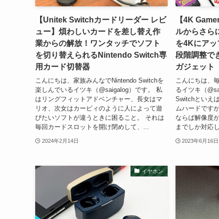
【Unitek Switchカードリーダー レビ
【4K Gam
ュー】煩わしいカードを差し替え作
ルからさらに
業からの解放！ワンタッチでソフト
を4Kにア
を切り替えられるNintendo Switch専
段階調整で
用カード切替器
ガジェット
こんにちは、家族みんなでNintendo Switchを
こんにちは、毎
楽しんでいるイツキ（@saigalog）です。 私
るイツキ（@saig
はリングフィットアドベンチャー、長女はマ
Switchと
リオ、次女はカービィのように人によって遊
ムハードですが
びたいソフトが違うときに困ること。 それは
ならば解像度が最
毎回カードスロットを開け閉めして、...
までしか対応し
2024年2月14日
2023年6月16日
イヤホン