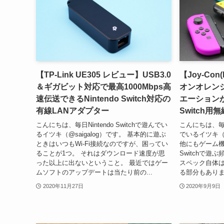
【TP-Link UE305 レビュー】USB3.0
【Joy-Con
＆ギガビット対応で最高1000Mbps高
オンオレン
速伝送できるNintendo Switch対応の
エーションが
有線LANアダプター
Switch
こんにちは、毎日Nintendo Switchで遊んでい
こんにちは、毎日「
るイツキ（@saigalog）です。 基本的に遊ぶ
でいるイツキ（@
ときはいつもWi-Fi接続なのですが、困ってい
他にもゲーム
ることが1つ。 それはダウンロード速度が思
Switchで
った以上に出ないということ。 最近ではゲー
スペック自体
ムソフトのアップデートは当たり前の...
る部分もありま
2020年11月27日
2020年9月9日