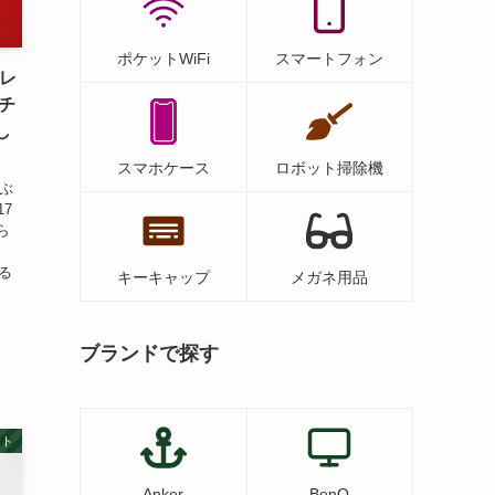
ポケットWiFi
スマートフォン
 レ
チ
し
スマホケース
ロボット掃除機
遊ぶ
17
ら
く
る
キーキャップ
メガネ用品
ブランドで探す
ット
Anker
BenQ