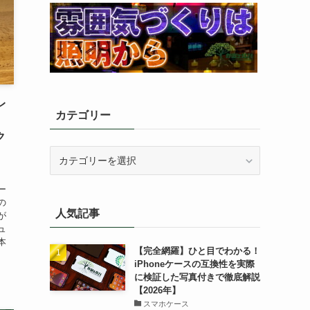
 レ
カテゴリー
ク
カ
テ
ゴ
ー
リ
の
人気記事
ー
が
ュ
本
【完全網羅】ひと目でわかる！
iPhoneケースの互換性を実際
に検証した写真付きで徹底解説
【2026年】
スマホケース