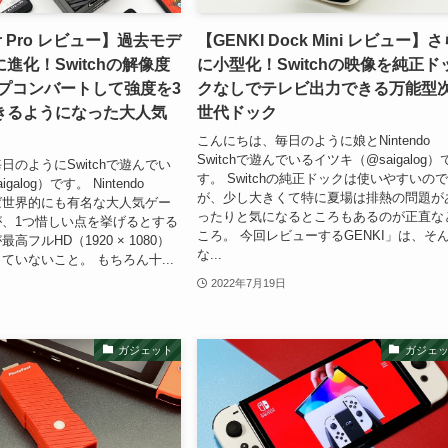
er Pro レビュー】過去モデ
【GENKI Dock Mini レビュー】
進化！Switchの解像度
に小型化！Switchの映像を純正ド
ップコンバートして強度を3
クなしでテレビ出力できる万能型
きるようになった大人気
世代ドック
こんにちは、毎日のように娘とNintendo
Switchで遊んでいるイツキ（@saigalog）
日のようにSwitchで遊んでい
す。 Switchの純正ドックは使いやすいの
alog）です。 Nintendo
が、少し大きくて特に夏場は排熱の問題が
いえば世界的にも有名な大人気ゲー
ったりと気になるところもあるのが正直な
、1つ惜しい点を挙げるとする
ころ。 今回レビューするGENKI」は、そ
高フルHD（1920 × 1080）
な...
ていないこと。 もちろん十...
2022年7月19日
ガジェット
ガジェ