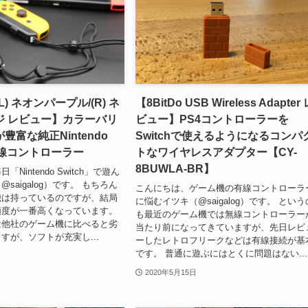
(L) ネオンパープル/(R) ネ
【8BitDo USB Wireless Adapter
ジ レビュー】カラーバリ
ビュー】PS4コントローラーを
豊富な純正Nintendo
Switchで使えるようになるコンパ
用無線コントローラー
トなワイヤレスアダプター【CY-
8BUWLA-BR】
Nintendo Switch」で遊ん
saigalog）です。 もちろん
こんにちは、ゲーム機の有線コントローラ
機は持っているのですが、結局
に悩むイツキ（@saigalog）です。 という
遊ぶ頻度が一番高くなっています。
も最近のゲーム機では無線コントローラー
は他社のゲーム機に比べると劣
当たり前になってきていますが、先日レビ
すが、ソフトが充実し...
ーしたレトロフリークなどは有線接続が基
です。 普通に遊ぶにはとくに問題はない...
2020年5月15日