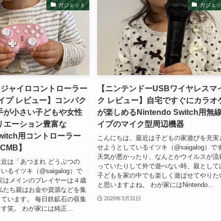
ガジェット
ガジェ
・ジャイロコントローラー
【ニンテンドーUSBワイヤレスマ
イプ レビュー】コンパク
ク レビュー】自宅ですぐにカラオ
手が小さい子どもや女性
が楽しめるNintendo Switch用無
リエーション豊富な
イプのマイク型周辺機器
 Switch用コントローラー
こんにちは、最近は子どもの家遊びを充実
YCMB】
せようとしているイツキ（@saigalog）で
天気が悪かったり、なんとかウイルスが流
近は「あつまれ どうぶつの
っていたりして外で遊べない時、親として
るイツキ（@saigalog）で
子どもを家の中でも楽しく遊ばせてやりた
実はメインのプレイヤーは４歳
と思いますよね。 わが家にはNintendo...
私たち親はお金や資源などを集
ています。 毎日鉄鉱石の収集
2020年3月31日
す笑。 わが家には純正...