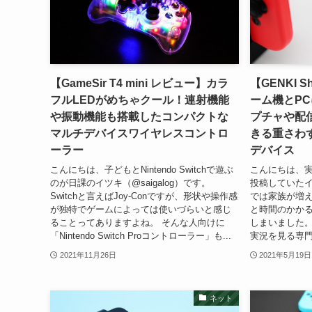
【GameSir T4 mini レビュー】カラ
【GENKI S
フルLEDがめちゃクール！連射機能
ーム機とP
や振動機能も搭載したコンパクトな
プチャや配
マルチデバイスワイヤレスコントロ
きる重さわず
ーラー
デバイス
こんにちは、子どもとNintendo Switchで遊ぶ
こんにちは、
のが日課のイツキ（@saigalog）です。
投稿していたイツ
Switchと言えばJoy-Conですが、形状や操作感
では家族が増
が独特でゲームによっては使いづらいと感じ
と時間のかか
ることってありますよね。 そんな人向けに
しまいました。
「Nintendo Switch Proコントローラー」も...
実況を見る専門
2021年11月26日
2021年5月19日
ネット