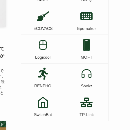
ECOVACS
Epomaker
きて
わか
Logicool
MOFT
hで
す。
く読
RENPHO
Shokz
く
私と
SwitchBot
TP-Link
ット