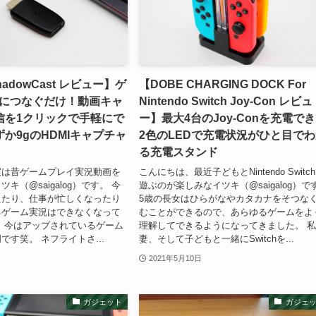
hadowCast レビュー】ゲ
【DOBE CHARGING DOCK For
Cにつなぐだけ！動画キャ
Nintendo Switch Joy-Con レビュ
信を1クリックで手軽にで
ー】最大4台のJoy-Conを充電で
か9gのHDMIキャプチャ
2色のLEDで充電状況がひと目で
る充電スタンド
実は昔ゲームプレイ実況動画を
こんにちは、最近子どもとNintendo Switc
キ（@saigalog）です。 今
遊ぶのが楽しみなイツキ（@saigalog）で
えたり、仕事が忙しくなったり
5歳の長女はひらがなやカタカナをそつな
るゲーム実況はできなくなって
むことができるので、あらゆるゲームをよ
 今はアップされているゲーム
理解してできるようになってきました。 
です笑。 ネフライトさ...
妻、そして子どもと一緒にSwitchを...
2021年5月10日
ガジェット
ガジェ