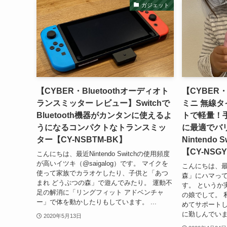
ガジェット
【CYBER・Bluetoothオーディオト
【CYBER
ランスミッター レビュー】Switchで
ミニ 無線タ
Bluetooth機器がカンタンに使えるよ
トで軽量！
うになるコンパクトなトランスミッ
に最適でバ
ター【CY-NSBTM-BK】
Nintendo
【CY-NSG
こんにちは、最近Nintendo Switchの使用頻度
が高いイツキ（@saigalog）です。 マイクを
こんにちは、最
使って家族でカラオケしたり、子供と「あつ
森」にハマってい
まれ どうぶつの森」で遊んでみたり。 運動不
す。 というか
足の解消に「リングフィット アドベンチャ
の娘でして。 
ー」で体を動かしたりもしています。 ...
めてサポートし
に勤しんでいま
2020年5月13日