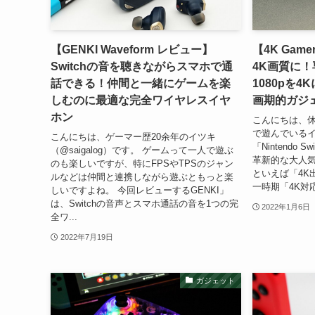
【GENKI Waveform レビュー】
【4K Game
Switchの音を聴きながらスマホで通
4K画質に
話できる！仲間と一緒にゲームを楽
1080pを
しむのに最適な完全ワイヤレスイヤ
画期的ガジ
ホン
こんにちは、休日は
で遊んでいるイツ
こんにちは、ゲーマー歴20余年のイツキ
「Nintendo
（@saigalog）です。 ゲームって一人で遊ぶ
革新的な大人
のも楽しいですが、特にFPSやTPSのジャン
といえば「4K
ルなどは仲間と連携しながら遊ぶともっと楽
一時期「4K対応
しいですよね。 今回レビューするGENKI」
は、Switchの音声とスマホ通話の音を1つの完
2022年1月6日
全ワ...
2022年7月19日
ガジェット