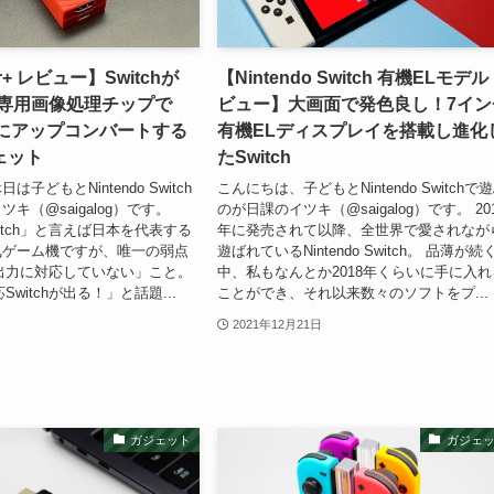
r+ レビュー】Switchが
【Nintendo Switch 有機ELモデル
！専用画像処理チップで
ビュー】大画面で発色良し！7イン
4Kにアップコンバートする
有機ELディスプレイを搭載し進化
ェット
たSwitch
子どもとNintendo Switch
こんにちは、子どもとNintendo Switchで
キ（@saigalog）です。
のが日課のイツキ（@saigalog）です。 20
 Switch」と言えば日本を代表する
年に発売されて以降、全世界で愛されなが
気ゲーム機ですが、唯一の弱点
遊ばれているNintendo Switch。 品薄が続
出力に対応していない」こと。
中、私もなんとか2018年くらいに手に入れ
Switchが出る！」と話題...
ことができ、それ以来数々のソフトをプ...
2021年12月21日
ガジェット
ガジェ