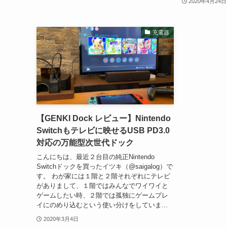
2020年4月24日
充電器
【GENKI Dock レビュー】Nintendo
Switchもテレビに映せるUSB PD3.0
対応の万能型次世代ドック
こんにちは、最近２台目の純正Nintendo
Switchドックを買ったイツキ（@saigalog）で
す。 わが家には１階と２階それぞれにテレビ
がありまして、１階ではみんなでワイワイと
ゲームしたい時、２階では孤独にゲームプレ
イにのめり込むという使い分けをしていま...
2020年3月4日