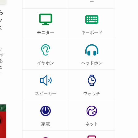
ー
さら
ッ
次
モニター
キーボード
で
です
あ
イヤホン
ヘッドホン
と
ん
スピーカー
ウォッチ
ット
家電
ネット