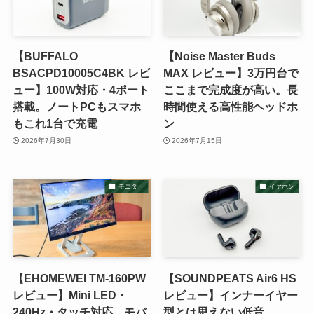
【BUFFALO
【Noise Master Buds
BSACPD10005C4BK レビ
MAX レビュー】3万円台で
ュー】100W対応・4ポート
ここまで完成度が高い。長
搭載。ノートPCもスマホ
時間使える高性能ヘッドホ
もこれ1台で充電
ン
2026年7月30日
2026年7月15日
モニター
イヤホン
【EHOMEWEI TM-160PW
【SOUNDPEATS Air6 HS
レビュー】Mini LED・
レビュー】インナーイヤー
240Hz・タッチ対応。モバ
型とは思えない低音。