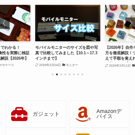
目でわかる！
モバイルモニターのサイズを図や写
【2026年】自
互換性を実際に検証
真で比較してみました【10.1～17.3
方を徹底解説！
解説【2026年】
インチまで】
えて手順を覚え
に作れます【UV
マホケース
2026年2月24日
モニター
2026年3月11日
Amazonデ
ガジェット
バイス