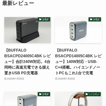
最新レビュー
充電器
充電器
【BUFFALO
【BUFFALO
BSACPD24005C4BK レビ
BSACPD14005C4BK レビ
ュー】合計240W対応。4台
ュー】140W対応・USB-
同時に高速充電できる据え
C×4搭載。ハイエンドノー
置きUSB PD充電器
トPCもこれ1台で充電
2026年7月30日
2026年7月30日
充電器
ヘッドホン