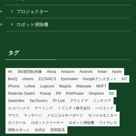
プロジェクター
ロボット掃除機
タグ
4K
360度回転画像
Alexa
Amazon
Android
Anker
Apple
BenQ
cheero
ECOVACS
Epomaker
Googleアシスタント
IoT
iPhone
Lofree
Logicool
MagGo
Makuake
MOFT
Nintendo Switch
Pickup
PR
RAVPower
Simplism
Siri
SwitchBot
TaoTronics
TP-Link
アウトドア
インテリア
エコバックス
ゲーミング
トリニティ株式会社
ハイエンド
マウス
マッサージ
メカニカルキーボード
モバイルモニター
ロジクール
ロボットクリーナー
ロボット掃除機
ワイヤレス
掃除ロボット
水拭き
照明器具