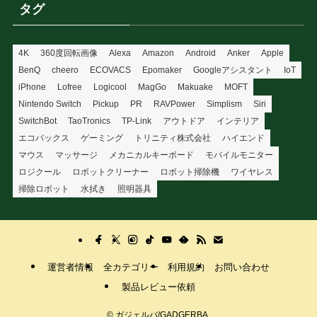
タグ
4K
360度回転画像
Alexa
Amazon
Android
Anker
Apple
BenQ
cheero
ECOVACS
Epomaker
Googleアシスタント
IoT
iPhone
Lofree
Logicool
MagGo
Makuake
MOFT
Nintendo Switch
Pickup
PR
RAVPower
Simplism
Siri
SwitchBot
TaoTronics
TP-Link
アウトドア
インテリア
エコバックス
ゲーミング
トリニティ株式会社
ハイエンド
マウス
マッサージ
メカニカルキーボード
モバイルモニター
ロジクール
ロボットクリーナー
ロボット掃除機
ワイヤレス
掃除ロボット
水拭き
照明器具
運営者情報
全カテゴリー
利用規約
お問い合わせ
製品レビュー依頼
©
ガジェルバ/GADGERBA.