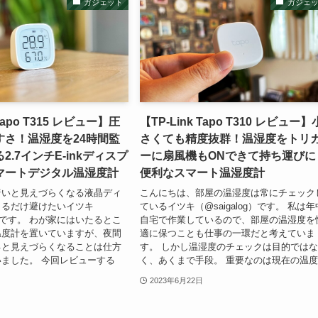
ガジェット
ガジェ
 Tapo T315 レビュー】圧
【TP-Link Tapo T310 レビュー】
すさ！温湿度を24時間監
さくても精度抜群！温湿度をトリ
2.7インチE-inkディスプ
ーに扇風機もONできて持ち運びに
マートデジタル温湿度計
便利なスマート温湿度計
暗いと見えづらくなる液晶ディ
こんにちは、部屋の温湿度は常にチェック
きるだけ避けたいイツキ
ているイツキ（@saigalog）です。 私は年
og）です。 わが家にはいたるとこ
自宅で作業しているので、部屋の温湿度を
温度計を置いていますが、夜間
適に保つことも仕事の一環だと考えていま
ると見えづらくなることは仕方
す。 しかし温湿度のチェックは目的では
ました。 今回レビューする
く、あくまで手段。 重要なのは現在の温度.
2023年6月22日