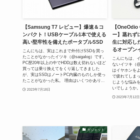
【Samsung T7 レビュー】爆速＆コ
【OneOdio
ンパクト！USBケーブル1本で使える
ー】蒸れず
高い堅牢性を備えたポータブルSSD
生に対応し
るオープン
こんにちは、実はこれまで外付けSSDを買っ
たことがなかったイツキ（@saigalog）です。
こんにちは、
PC歴20年以上の中でHDDは数え切れないほど
ないイツキ（@s
買っては乗り換えてをくり返してきました
はイヤホンを
が、実はSSDはノートPC内臓のものしか使っ
で疲れてしま
たことがなかった私。 理由はいくつかあり...
じような悩み
いでしょうか。 
2023年7月18日
2023年7月12日
ガジェット