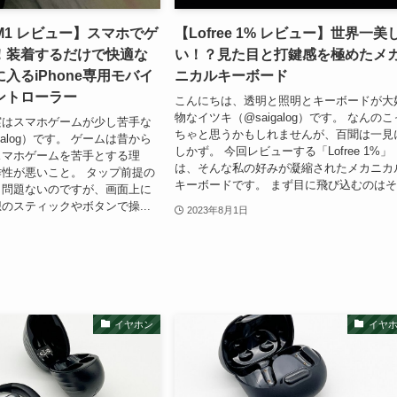
y M1 レビュー】スマホでゲ
【Lofree 1% レビュー】世界一美
！装着するだけで快適な
い！？見た目と打鍵感を極めたメ
入るiPhone専用モバイ
ニカルキーボード
ントローラー
こんにちは、透明と照明とキーボードが大
物なイツキ（@saigalog）です。 なんのこ
実はスマホゲームが少し苦手な
ちゃと思うかもしれませんが、百聞は一見
galog）です。 ゲームは昔から
しかず。 今回レビューする「Lofree 1%」
スマホゲームを苦手とする理
は、そんな私の好みが凝縮されたメカニカ
性が悪いこと。 タップ前提の
キーボードです。 まず目に飛び込むのはそ.
ら問題ないのですが、画面上に
のスティックやボタンで操...
2023年8月1日
イヤホン
イヤ