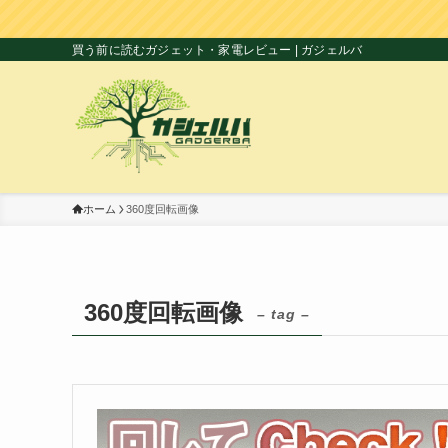
買う前に読むガジェット・家電レビュー | ガジェルバ
ホーム
360度回転画像
360度回転画像
– tag –