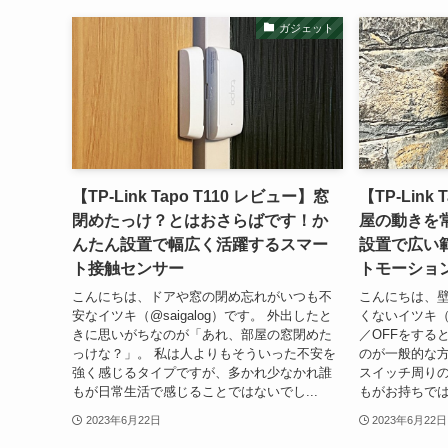
ガジェット
【TP-Link Tapo T110 レビュー】窓
【TP-Link
閉めたっけ？とはおさらばです！か
屋の動きを
んたん設置で幅広く活躍するスマー
設置で広い
ト接触センサー
トモーショ
こんにちは、ドアや窓の閉め忘れがいつも不
こんにちは、
安なイツキ（@saigalog）です。 外出したと
くないイツキ（@
きに思いがちなのが「あれ、部屋の窓閉めた
／OFFをする
っけな？」。 私は人よりもそういった不安を
のが一般的な
強く感じるタイプですが、多かれ少なかれ誰
スイッチ周り
もが日常生活で感じることではないでし...
もがお持ちでは
2023年6月22日
2023年6月22日