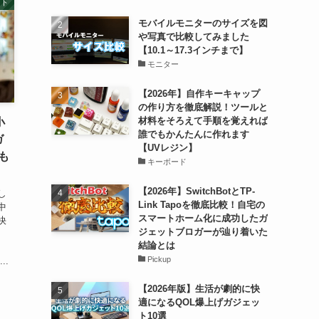
ット
モバイルモニターのサイズを図
や写真で比較してみました
【10.1～17.3インチまで】
モニター
【2026年】自作キーキャップ
の作り方を徹底解説！ツールと
材料をそろえて手順を覚えれば
小
誰でもかんたんに作れます
ガ
【UVレジン】
も
キーボード
【2026年】SwitchBotとTP-
し
Link Tapoを徹底比較！自宅の
中
スマートホーム化に成功したガ
快
ジェットブロガーが辿り着いた
結論とは
な
Pickup
..
【2026年版】生活が劇的に快
適になるQOL爆上げガジェッ
ト10選