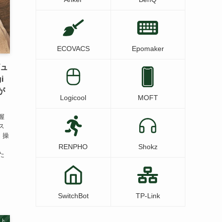
ECOVACS
Epomaker
ビュ
i
が
Logicool
MOFT
握
ス
 操
RENPHO
Shokz
た
SwitchBot
TP-Link
ット