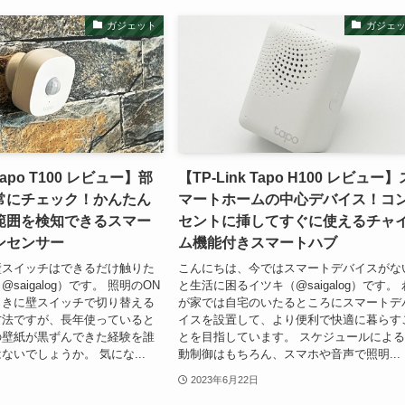
ガジェット
ガジェ
 Tapo T100 レビュー】部
【TP-Link Tapo H100 レビュー】
常にチェック！かんたん
マートホームの中心デバイス！コ
範囲を検知できるスマー
セントに挿してすぐに使えるチャ
ンセンサー
ム機能付きスマートハブ
壁スイッチはできるだけ触りた
こんにちは、今ではスマートデバイスがな
saigalog）です。 照明のON
と生活に困るイツキ（@saigalog）です。 
ときに壁スイッチで切り替える
が家では自宅のいたるところにスマートデ
方法ですが、長年使っていると
イスを設置して、より便利で快適に暮らす
の壁紙が黒ずんできた経験を誰
とを目指しています。 スケジュールによ
ないでしょうか。 気にな...
動制御はもちろん、スマホや音声で照明...
2023年6月22日