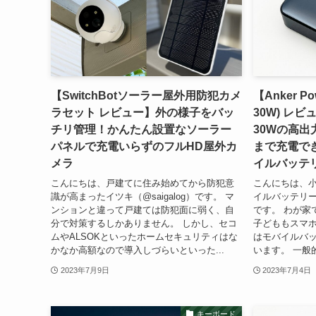
【SwitchBotソーラー屋外用防犯カメ
【Anker Po
ラセット レビュー】外の様子をバッ
30W) レ
チリ管理！かんたん設置なソーラー
30Wの高出
パネルで充電いらずのフルHD屋外カ
まで充電で
メラ
イルバッテ
こんにちは、戸建てに住み始めてから防犯意
こんにちは、
識が高まったイツキ（@saigalog）です。 マ
イルバッテリーが
ンションと違って戸建ては防犯面に弱く、自
です。 わが家
分で対策するしかありません。 しかし、セコ
子どももスマ
ムやALSOKといったホームセキュリティはな
はモバイルバ
かなか高額なので導入しづらいといった...
います。 一般
2023年7月9日
2023年7月4日
キーボード