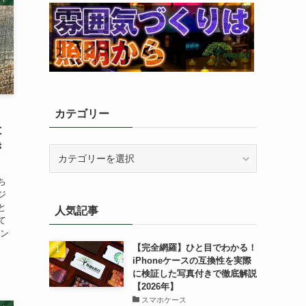
】
カテゴリー
と
き
カ
テ
ゴ
ち
ジ
リ
と
人気記事
ー
て
コン
【完全網羅】ひと目でわかる！
iPhoneケースの互換性を実際
に検証した写真付きで徹底解説
【2026年】
スマホケース