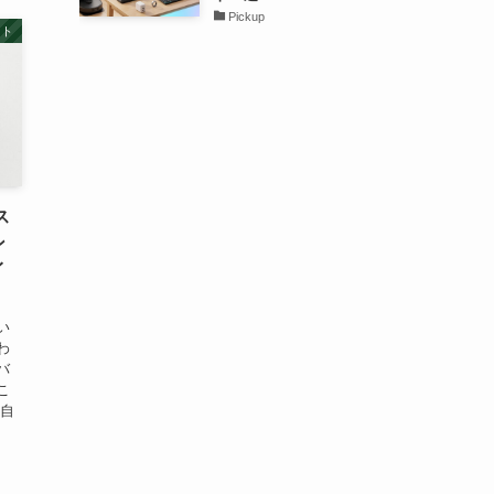
Pickup
ット
ス
ン
イ
い
わ
バ
こ
る自