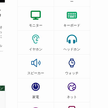
ー
し
カ
モニター
キーボード
好
っ
に
ル
イヤホン
ヘッドホン
..
スピーカー
ウォッチ
ホン
家電
ネット