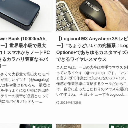
wer Bank (10000mAh,
【Logicool MX Anywhere 3S レ
ビュー】世界最小級で最大
ー】“ちょうどいい”の究極系！Log
力！スマホからノートPC
Options+であらゆるカスタマイズ
きるカラバリ豊富なモバ
できるワイヤレスマウス
リー
こんにちは、一日の大半は右手でマウスを
っているイツキ（@saigalog）です。 マウ
小さくて大容量で高出力なモバ
と言えばPC作業には欠かせないデバイス。
欲しいイツキ（@saigalog）
作感が作業効率に直結するツールだからこ
では私や妻はもちろん、最近は
そ、自分にあったこだわりのマウスを選び
ホを使うようになり特に外出時
いですよね。 今回レビューするLogicool...
ッテリーの携帯が必須となって
的にモバイルバッテリー...
2023年6月26日
イヤホン
ガジェ