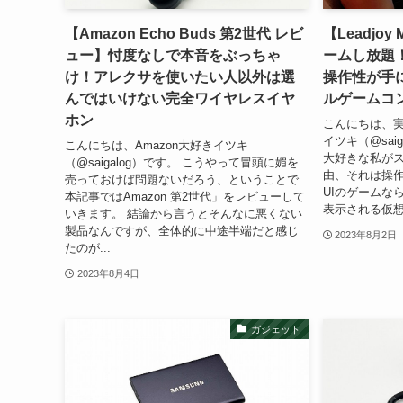
【Amazon Echo Buds 第2世代 レビ
【Leadjo
ュー】忖度なしで本音をぶっちゃ
ームし放題
け！アレクサを使いたい人以外は選
操作性が手に
んではいけない完全ワイヤレスイヤ
ルゲームコ
ホン
こんにちは、
イツキ（@sai
こんにちは、Amazon大好きイツキ
大好きな私が
（@saigalog）です。 こうやって冒頭に媚を
由、それは操作
売っておけば問題ないだろう、ということで
UIのゲームな
本記事ではAmazon 第2世代」をレビューして
表示される仮想
いきます。 結論から言うとそんなに悪くない
製品なんですが、全体的に中途半端だと感じ
2023年8月2日
たのが...
2023年8月4日
ガジェット