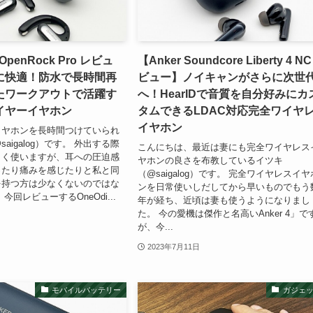
 OpenRock Pro レビュ
【Anker Soundcore Liberty 4 N
に快適！防水で長時間再
ビュー】ノイキャンがさらに次世
たワークアウトで活躍す
へ！HearIDで音質を自分好みにカ
イヤーイヤホン
タムできるLDAC対応完全ワイヤ
イヤホン
イヤホンを長時間つけていられ
aigalog）です。 外出する際
こんにちは、最近は妻にも完全ワイヤレス
よく使いますが、耳への圧迫感
ヤホンの良さを布教しているイツキ
ったり痛みを感じたりと私と同
（@saigalog）です。 完全ワイヤレスイヤ
を持つ方は少なくないのではな
ンを日常使いしだしてから早いものでもう
今回レビューするOneOdi...
年が経ち、近頃は妻も使うようになりまし
た。 今の愛機は傑作と名高いAnker 4」で
が、今...
2023年7月11日
モバイルバッテリー
ガジェ