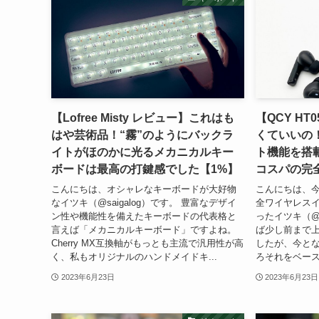
【Lofree Misty レビュー】これはも
【QCY H
はや芸術品！“霧”のようにバックラ
くていいの
イトがほのかに光るメカニカルキー
ト機能を搭
ボードは最高の打鍵感でした【1%】
コスパの完
こんにちは、オシャレなキーボードが大好物
こんにちは、今
なイツキ（@saigalog）です。 豊富なデザイ
全ワイヤレス
ン性や機能性を備えたキーボードの代表格と
ったイツキ（@s
言えば「メカニカルキーボード」ですよね。
ば少し前まで
Cherry MX互換軸がもっとも主流で汎用性が高
したが、今とな
く、私もオリジナルのハンドメイドキ...
ろそれをベース
2023年6月23日
2023年6月23日