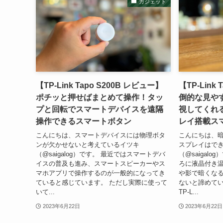
ガジェット
【TP-Link Tapo S200B レビュー】
【TP-Link
ポチッと押せばまとめて操作！タッ
倒的な見や
プと回転でスマートデバイスを遠隔
視してくれる
操作できるスマートボタン
レイ搭載ス
こんにちは、スマートデバイスには物理ボタ
こんにちは、
ンが欠かせないと考えているイツキ
スプレイはで
（@saigalog）です。 最近ではスマートデバ
（@saigal
イスの普及も進み、スマートスピーカーやス
ろに液晶付き
マホアプリで操作するのが一般的になってき
や影で暗くな
ていると感じています。 ただし実際に使って
ないと諦めてい
いて...
TP-L...
2023年6月22日
2023年6月22日