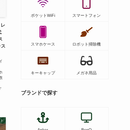
ポケットWiFi
スマートフォン
C レ
代
ス
スマホケース
ロボット掃除機
レス
イ
ホ
キーキャップ
メガネ用品
数
す
ブランドで探す
ット
Anker
BenQ