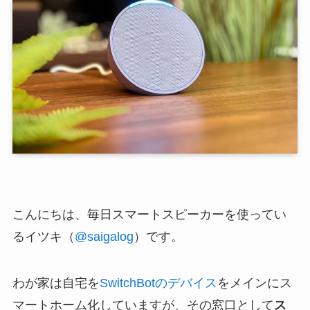
こんにちは、毎日スマートスピーカーを使ってい
るイツキ（
@saigalog
）です。
わが家は自宅を
SwitchBotのデバイス
をメインにス
マートホーム化していますが、その窓口として
ス