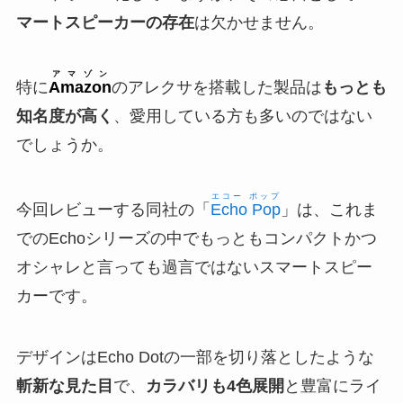
マートスピーカーの存在
は欠かせません。
アマゾン
特に
Amazon
のアレクサを搭載した製品は
もっとも
知名度が高く
、愛用している方も多いのではない
でしょうか。
エコー ポップ
今回レビューする同社の「
Echo Pop
」は、これま
でのEchoシリーズの中でもっともコンパクトかつ
オシャレと言っても過言ではないスマートスピー
カーです。
デザインはEcho Dotの一部を切り落としたような
斬新な見た目
で、
カラバリも4色展開
と豊富にライ