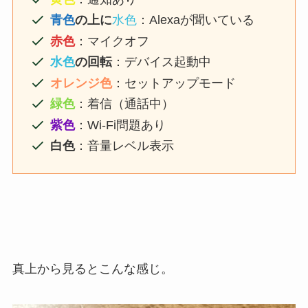
青色
の上に
水色
：Alexaが聞いている
赤色
：マイクオフ
水色
の回転
：デバイス起動中
オレンジ色
：セットアップモード
緑色
：着信（通話中）
紫色
：Wi-Fi問題あり
白色
：音量レベル表示
真上から見るとこんな感じ。