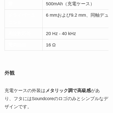
量
500mAh（充電ケース）
ドライバーユ
6 mmおよび9.2 mm、同軸デ
ニット
周波数応答
20 Hz - 40 kHz
電気抵抗
16 Ω
外観
充電ケースの外装は
メタリック調で高級感
があ
り、フタにはSoundcoreのロゴのみとシンプルなデ
ザインです。