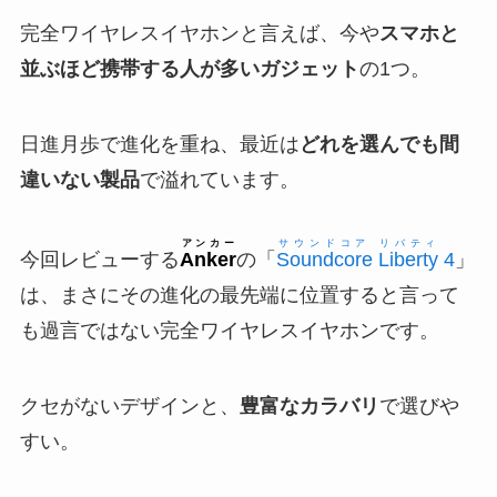
完全ワイヤレスイヤホンと言えば、今や
スマホと
並ぶほど携帯する人が多いガジェット
の1つ。
日進月歩で進化を重ね、最近は
どれを選んでも間
違いない製品
で溢れています。
アンカー
サウンドコア リバティ
今回レビューする
Anker
の「
Soundcore Liberty
4
」
は、まさにその進化の最先端に位置すると言って
も過言ではない完全ワイヤレスイヤホンです。
クセがないデザインと、
豊富なカラバリ
で選びや
すい。