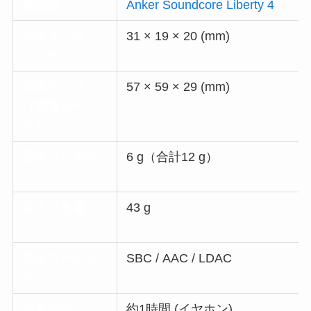
製品名
Anker Soundcore Liberty 4
本体サイズ
31 × 19 × 20 (mm)
（イヤホン）
本体サイズ
57 × 59 × 29 (mm)
（充電ケー
ス）
重さ（イヤホ
6 g（合計12 g）
ン）
重さ（充電ケ
43 g
ース）
対応コーデッ
SBC / AAC / LDAC
ク
充電時間
約1時間 (イヤホン)