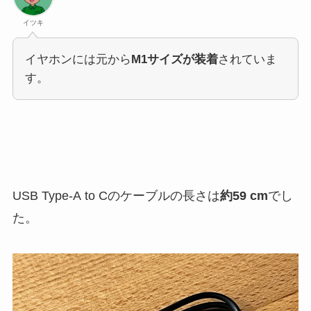
イツキ
イヤホンには元から
M1サイズが装着
されていま
す。
USB Type-A to Cのケーブルの長さは
約59 cm
でし
た。