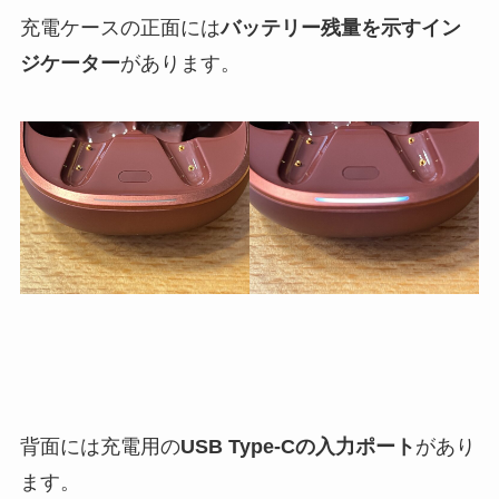
充電ケースの正面には
バッテリー残量を示すイン
ジケーター
があります。
背面には充電用の
USB Type-Cの入力ポート
があり
ます。