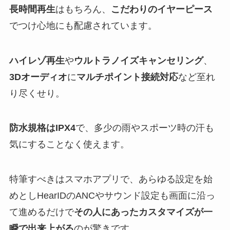
長時間再生
はもちろん、
こだわりのイヤーピース
でつけ心地にも配慮されています。
ハイレゾ再生
や
ウルトラノイズキャンセリング
、
3Dオーディオ
に
マルチポイント接続対応
など至れ
り尽くせり。
防水規格はIPX4
で、多少の雨やスポーツ時の汗も
気にすることなく使えます。
特筆すべきはスマホアプリで、あらゆる設定を始
めとしHearIDのANCやサウンド設定も画面に沿っ
て進めるだけで
その人にあったカスタマイズが一
瞬で出来上がる
のが驚きです。