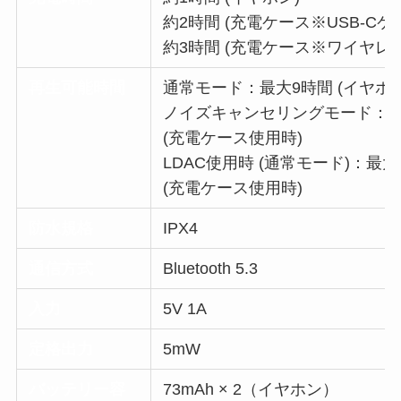
約2時間 (充電ケース※USB-C
約3時間 (充電ケース※ワイヤレ
再生可能時間
通常モード：最⼤9時間 (イヤホン本
ノイズキャンセリングモード：最大7
(充電ケース使用時)
LDAC使用時 (通常モード)：最⼤5
(充電ケース使⽤時)
防水規格
IPX4
通信方式
Bluetooth 5.3
入力
5V 1A
定格出力
5mW
バッテリー容
73mAh × 2（イヤホン）