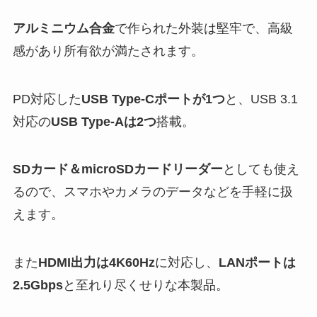
アルミニウム合金
で作られた外装は堅牢で、高級
感があり所有欲が満たされます。
PD対応した
USB Type-Cポートが1つ
と、USB 3.1
対応の
USB Type-Aは2つ
搭載。
SDカード＆microSDカードリーダー
としても使え
るので、スマホやカメラのデータなどを手軽に扱
えます。
また
HDMI出力は4K60Hz
に対応し、
LANポートは
2.5Gbps
と至れり尽くせりな本製品。