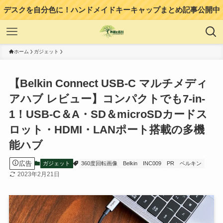
デスクを自分色に！ハンドメイドキーキャップまとめ記事公開中
ホーム
ガジェット
【Belkin Connect USB-C マルチメディ
アハブ レビュー】コンパクトでも7-in-
1！USB-C＆A・SD＆microSDカードス
ロット・HDMI・LANポート搭載の多機
能ハブ
広告
ガジェット
360度回転画像
Belkin
INC009
PR
ベルキン
2023年2月21日