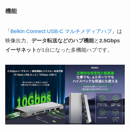
機能
「
Belkin Connect USB-C マルチメディアハブ
」は
映像出力、
データ転送などのハブ機能
と
2.5Gbps
イーサネット
が1台になった多機能ハブです。