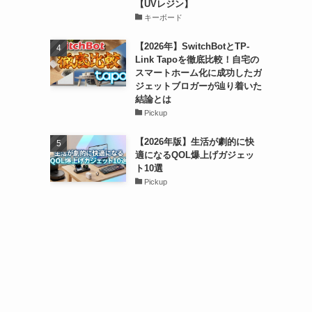
【UVレジン】
キーボード
【2026年】SwitchBotとTP-
Link Tapoを徹底比較！自宅の
スマートホーム化に成功したガ
ジェットブロガーが辿り着いた
結論とは
Pickup
【2026年版】生活が劇的に快
適になるQOL爆上げガジェッ
ト10選
Pickup