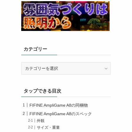
カテゴリー
カ
テ
ゴ
リ
タップできる目次
ー
FIFINE AmpliGame A8の同梱物
FIFINE AmpliGame A8のスペック
外観
サイズ・重量