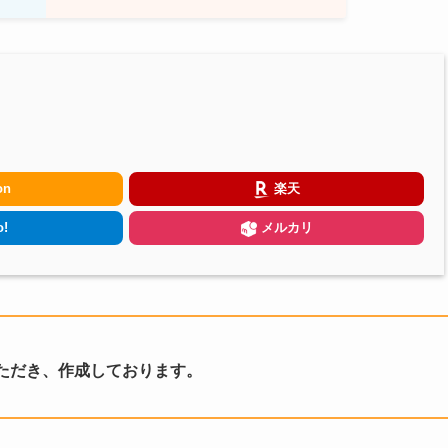
on
楽天
!
メルカリ
ただき、作成しております。