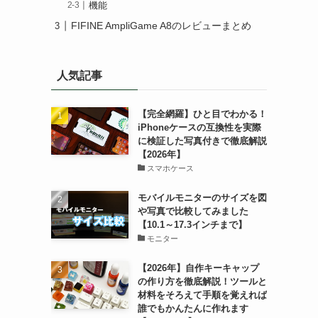
機能
FIFINE AmpliGame A8のレビューまとめ
人気記事
【完全網羅】ひと目でわかる！
iPhoneケースの互換性を実際
に検証した写真付きで徹底解説
【2026年】
スマホケース
モバイルモニターのサイズを図
や写真で比較してみました
【10.1～17.3インチまで】
モニター
【2026年】自作キーキャップ
の作り方を徹底解説！ツールと
材料をそろえて手順を覚えれば
誰でもかんたんに作れます