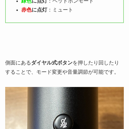
緑色
に点灯
：ヘッドホンモード
赤色
に点灯
：ミュート
側面にある
ダイヤル式ボタン
を押したり回したり
することで、モード変更や音量調節が可能です。