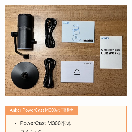
Anker PowerCast M300の同梱物
PowerCast M300本体