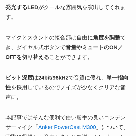
発光するLED
がクールな雰囲気を演出してくれま
す。
マイクとスタンドの接合部は
自由に角度を調整
で
き、ダイヤル式ボタンで
音量やミュートのON／
OFFを切り替える
ことができます。
ビット深度は24bit/96kHz
で音質に優れ、
単一指向
性
を採用しているのでノイズが少なくクリアな音
声に。
本記事ではそんな便利で使い勝手の良いコンデン
サーマイク「
Anker PowerCast M300
」について、