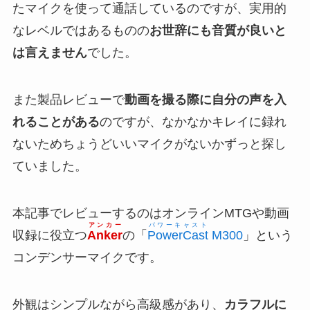
たマイクを使って通話しているのですが、実用的
なレベルではあるものの
お世辞にも音質が良いと
は言えません
でした。
また製品レビューで
動画を撮る際に自分の声を入
れることがある
のですが、なかなかキレイに録れ
ないためちょうどいいマイクがないかずっと探し
ていました。
本記事でレビューするのはオンラインMTGや動画
アンカー
パワーキャスト
収録に役立つ
Anker
の「
PowerCast
M300
」という
コンデンサーマイクです。
外観はシンプルながら高級感があり、
カラフルに