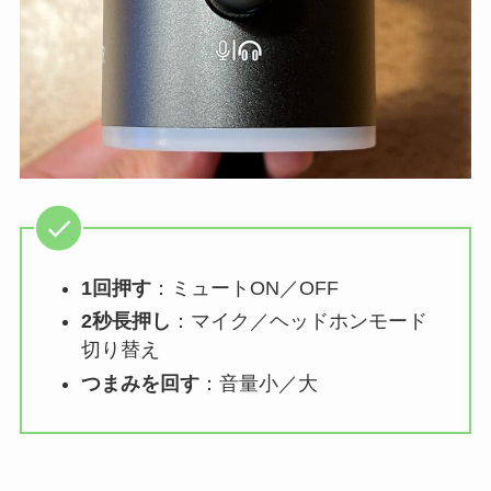
1回押す
：ミュートON／OFF
2秒長押し
：マイク／ヘッドホンモード
切り替え
つまみを回す
：音量小／大