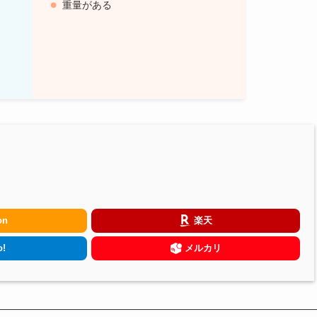
重量がある
on
楽天
!
メルカリ