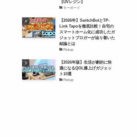
【UVレジン】
キーボード
【2026年】SwitchBotとTP-
Link Tapoを徹底比較！自宅の
スマートホーム化に成功したガ
ジェットブロガーが辿り着いた
結論とは
Pickup
【2026年版】生活が劇的に快
適になるQOL爆上げガジェッ
ト10選
Pickup