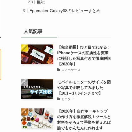
機能
Epomaker Galaxy68のレビューまとめ
人気記事
【完全網羅】ひと目でわかる！
iPhoneケースの互換性を実際
に検証した写真付きで徹底解説
【2026年】
スマホケース
モバイルモニターのサイズを図
や写真で比較してみました
【10.1～17.3インチまで】
モニター
【2026年】自作キーキャップ
の作り方を徹底解説！ツールと
材料をそろえて手順を覚えれば
誰でもかんたんに作れます