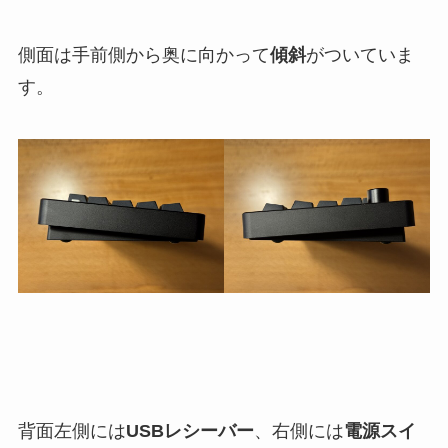
側面は手前側から奥に向かって
傾斜
がついていま
す。
背面左側には
USBレシーバー
、右側には
電源スイ