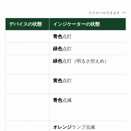
スクロールできます
デバイスの状態
インジケーターの状態
スタンバイ
青色
点灯
配信中
緑色
点灯
トラッキングモ
緑色
点灯（明るさ控えめ）
ード
ホワイトボード
黄色
点灯
モード
ジェスチャーは
青色
点滅
正しく認識され
ました
ジェスチャーは
オレンジ
ランプ点滅