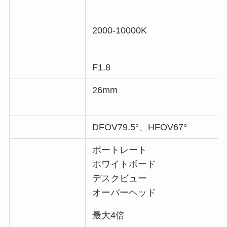
度
ホワイトバラ
2000-10000K
ンス
絞り
F1.8
35mm判換算
26mm
焦点距離
FOV固定
DFOV79.5°、HFOV67°
各種モード
ポートレート
ホワイトボード
デスクビュー
オーバーヘッド
デジタルズー
最大4倍