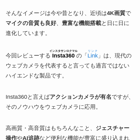
そんなイメージは今や昔となり、近頃は
4K画質
で
マイクの音質も良好
、
豊富な機能搭載
と日に日に
進化しています。
インスタサンロクマル
リンク
今回レビューする
Insta360
の「
Link
」は、現代の
ウェブカメラを代表すると言っても過言ではない
ハイエンドな製品です。
Insta360と言えば
アクションカメラが有名
ですが、
そのノウハウをウェブカメラに応用。
高画質・高音質はもちろんなこと、
ジェスチャー
操作
や
AI追跡
など便利な機能が豊富に盛り込まれ