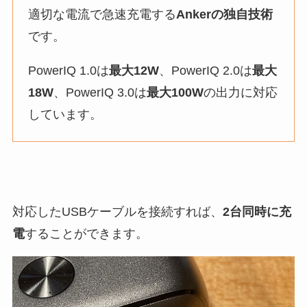
適切な電流で急速充電する
Ankerの独自技術
です。
PowerIQ 1.0は
最大12W
、PowerIQ 2.0は
最大
18W
、PowerIQ 3.0は
最大100W
の出力に対応
しています。
対応したUSBケーブルを接続すれば、
2台同時に充
電
することができます。