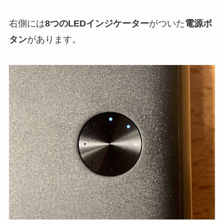
右側には
8つのLEDインジケーター
がついた
電源ボ
タン
があります。