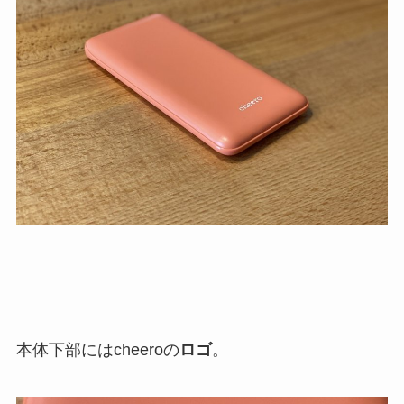
本体下部にはcheeroの
ロゴ
。