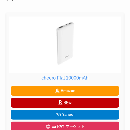
cheero Flat 10000mAh
Amazon
楽天
Yahoo!
au PAY マーケット