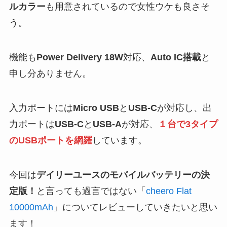
ルカラー
も用意されているので女性ウケも良さそ
う。
機能も
Power Delivery 18W
対応、
Auto IC搭載
と
申し分ありません。
入力ポートには
Micro USB
と
USB-C
が対応し、出
力ポートは
USB-C
と
USB-A
が対応、
１台で3タイプ
のUSBポートを網羅
しています。
今回は
デイリーユースのモバイルバッテリーの決
定版！
と言っても過言ではない「
cheero Flat
10000mAh
」についてレビューしていきたいと思い
ます！