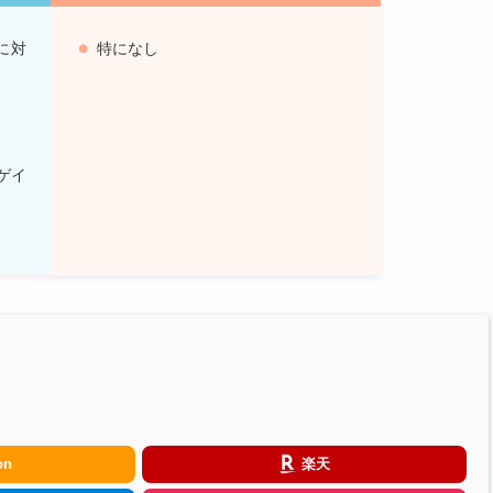
に対
特になし
ゲイ
on
楽天