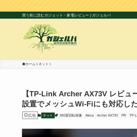
買う前に読むガジェット・家電レビュー | ガジェルバ
ホーム
ネット
【TP-Link Archer AX7
設置でメッシュWi-Fiにも対応したW
広告
ネット
360度回転画像
Alexa
Archer AX73V
PR
TP-L