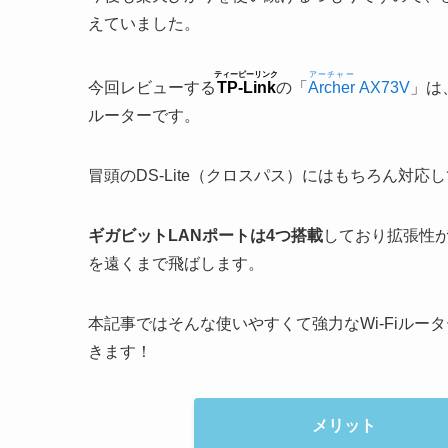
えていました。
ティーピーリンク
アーチャー
今回レビューする
TP-Link
の「
Archer
AX73V
」は
ルーターです。
冒頭のDS-Lite（クロスパス）にはもちろん対応
ギガビットLANポートは4つ搭載
しており拡張性
を遠くまで飛ばします。
本記事ではそんな使いやすくて強力なWi-Fiルー
きます！
メリット