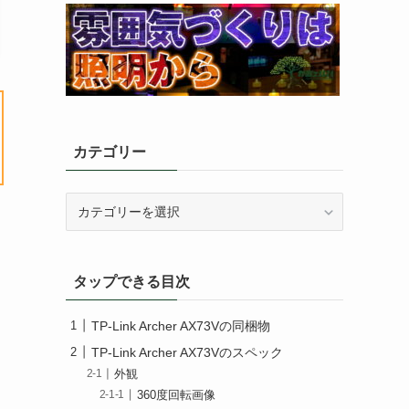
カテゴリー
カ
テ
ゴ
リ
タップできる目次
ー
TP-Link Archer AX73Vの同梱物
TP-Link Archer AX73Vのスペック
外観
360度回転画像