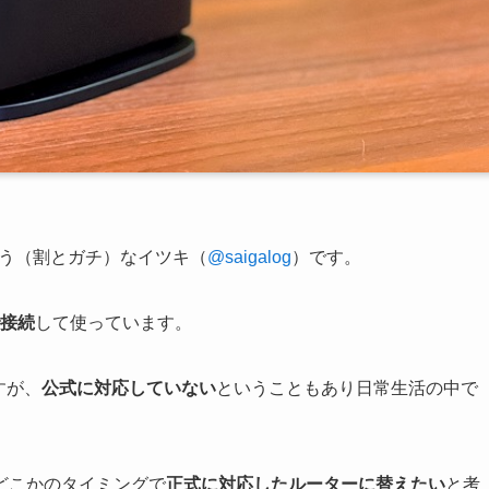
まう（割とガチ）なイツキ（
@saigalog
）です。
で接続
して使っています。
すが、
公式に対応していない
ということもあり日常生活の中で
どこかのタイミングで
正式に対応したルーターに替えたい
と考