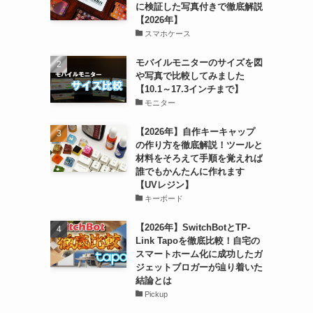
に検証した写真付きで徹底解説
【2026年】
スマホケース
モバイルモニターのサイズを図
や写真で比較してみました
【10.1～17.3インチまで】
モニター
【2026年】自作キーキャップ
の作り方を徹底解説！ツールと
材料をそろえて手順を覚えれば
誰でもかんたんに作れます
【UVレジン】
キーボード
【2026年】SwitchBotとTP-
Link Tapoを徹底比較！自宅の
スマートホーム化に成功したガ
ジェットブロガーが辿り着いた
結論とは
Pickup