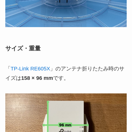
サイズ・重量
「
TP-Link RE605X
」のアンテナ折りたたみ時のサ
イズは
158 × 96 mm
です。