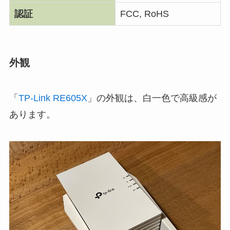
認証
FCC, RoHS
外観
「
TP-Link RE605X
」の外観は、白一色で高級感が
あります。