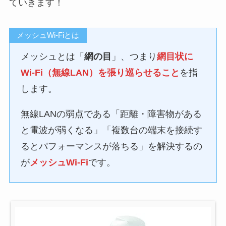
ていきます！
メッシュWi-Fiとは
メッシュとは「
網の目
」、つまり
網目状に
Wi-Fi（無線LAN）を張り巡らせること
を指
します。
無線LANの弱点である「距離・障害物がある
と電波が弱くなる」「複数台の端末を接続す
るとパフォーマンスが落ちる」を解決するの
が
メッシュWi-Fi
です。