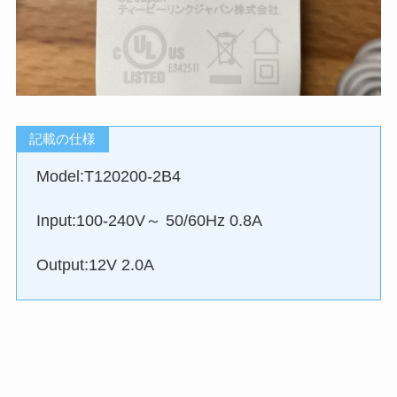
記載の仕様
Model:T120200-2B4
Input:100-240V～ 50/60Hz 0.8A
Output:12V 2.0A