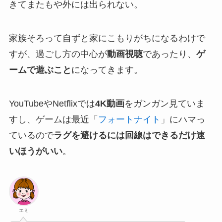
きてまたもや外には出られない。
家族そろって自ずと家にこもりがちになるわけで
すが、過ごし方の中心が
動画視聴
であったり、
ゲ
ームで遊ぶこと
になってきます。
YouTubeやNetflixでは
4K動画
をガンガン見ていま
すし、ゲームは最近「
フォートナイト
」にハマっ
ているので
ラグを避けるには回線はできるだけ速
いほうがいい
。
エミ