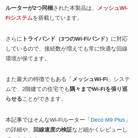
ルーターが2つ同梱
された本製品は、
メッシュWi-
Fiシステム
を搭載しています。
さらに
トライバンド（3つのWi-Fiバンド）
に対応
しているので、接続数が増えても常に快適な回線
環境が保てます。
また最大の特徴でもある「
メッシュWi-Fi
」システ
ムで、2階建ての住宅でも
隅々までWi-Fiを張り巡
らせる
ことができます。
本記事ではそんなWi-Fiルーター「
Deco M9 Plus
」
の詳細や、
回線速度の検証
など細かくレビューし