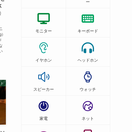
ー
K
モ
ニ
モニター
キーボード
g）
昨
な
い
.
イヤホン
ヘッドホン
ット
スピーカー
ウォッチ
家電
ネット