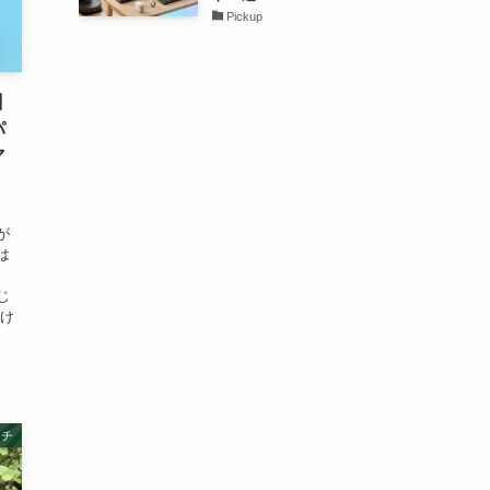
Pickup
】
パ
マ
が
は
じ
歩け
ッチ