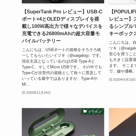
【SuperTank Pro レビュー】USB-C
【POPUL
ポート×4とOLEDディスプレイを搭
レビュー】
載し100W高出力で様々なデバイスを
るシンプル
充電できる26800mAhの超大容量モ
キーボック
バイルバッテリー
こんにちは、
ツキ（@saig
こんにちは、USBポートの規格をそろそろ統
安心を買うこ
一してもらいたいイツキ（@saigalog）です。
も大きく設置
現在主流となっているのはUSB Type-Aと
ます。 そこま
Type-C、そしてMicro USBです。 その中でも
で、鍵や通帳、
Type-Cが次世代の規格として徐々に普及して
いっている最中ではありますが、Type-Aや
2020年9月23日
Mi...
2020年11月24日
イヤホン