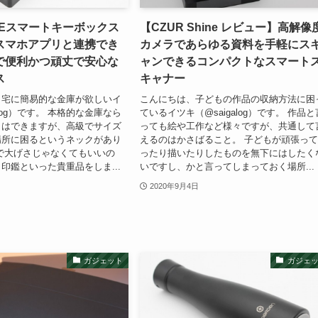
IFEスマートキーボックス
【CZUR Shine レビュー】高解像
スマホアプリと連携でき
カメラであらゆる資料を手軽にス
で便利かつ頑丈で安心な
ャンできるコンパクトなスマート
ス
キャナー
自宅に簡易的な金庫が欲しいイ
こんにちは、子どもの作品の収納方法に困
alog）です。 本格的な金庫なら
ているイツキ（@saigalog）です。 作品と
とはできますが、高級でサイズ
っても絵や工作など様々ですが、共通して
場所に困るというネックがあり
えるのはかさばること。 子どもが頑張っ
で大げさじゃなくてもいいの
ったり描いたりしたものを無下にはしたく
印鑑といった貴重品をしま...
いですし、かと言ってしまっておく場所...
2020年9月4日
ガジェット
ガジェ