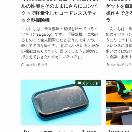
ルの性能をそのままにさらにコンパ
ゲットを自
クトで軽量化したコードレススティ
操作もでき
ック型掃除機
ラ
こんにちは、最近部屋の整理を始めているイ
こんにちは、
ツキ（@saigalog）です。 「掃除機」に求め
めのイツキ（@s
るものって全人類同じだと思うんですよね。
うにリモート
軽くて強力な吸引力。 他にもいろいろと細か
ァレンスに参
い機能はありますが、言ってしまうと絶対に
多いのではない
押さえておきたいのがこの2つです。 ...
ン会議に必要不
2021年2月25日
2021年2月17日
ガジェット