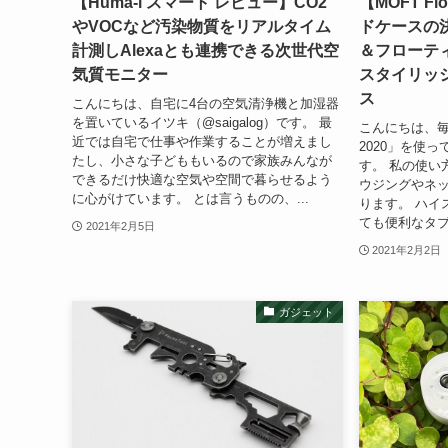
【Huma-i スマート レビュー】CO2
【MOFT F
やVOCなど汚染物質をリアルタイム
ドケースの
計測しAlexaとも連携できる次世代空
＆フローテ
気質モニター
スタイリッシ
ス
こんにちは、自宅に4台の空気清浄機と加湿器
を置いているイツキ（@saigalog）です。 最
こんにちは、毎日「
近では自宅で仕事や作業することが増えまし
2020」を使って
たし、小さな子どももいるので家族みんなが
す。 私の使い
できるだけ快適な空気や空間で暮らせるよう
ウジングやネ
に心がけています。 とは言うものの、...
ります。 ハイ
ても便利なタブレ
2021年2月5日
2021年2月2日
ガジェット