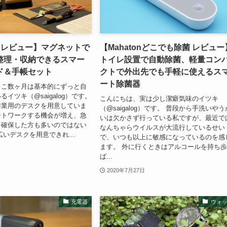
sy レビュー】マグネットで
【Mahatonどこでも除菌 レビュー
整理・収納できるスマー
トイレ設置で自動除菌、軽量コン
ド＆手帳セット
クトで外出先でも手軽に使えるス
ート除菌器
ここ数ヶ月は基本的にずっと自
イツキ（@saigalog）です。
こんにちは、実は少し潔癖気味のイツキ
作業用のデスクを用意していま
（@saigalog）です。 普段から手洗いやう
ートワークする機会が増え、急
いは欠かさず行っている私ですが、最近で
を確保した方も多いのではない
なんちゃらウイルスが大流行しているせい
広いデスクを用意できれ...
で、いつも以上に敏感になっているのを感
ます。 外に行くときはアルコールを持ち
ば...
2020年7月27日
充電器
ウォ