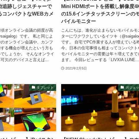
動追跡しジェスチャーで
Mini HDMIポートを搭載し解像度4
るコンパクトなWEBカメ
の15.6インチタッチスクリーンの
バイルモニター
近頃オンライン会議の頻度が高
こんにちは、進化が止まらないモバイルモ
aigalog）です。 私と同じよ
ターにワクワクしているイツキ（@saigalo
でのオンライン会議や、カンフ
です。 自宅でPC作業する人が増えている
加する機会が増えたという方も
今、日本の住宅事情も相まってコンパクト
でしょうか。 そんなオンライ
モバイルモニターの需要は年々増えてきて
可欠のデバイスと言えば...
ます。 今回レビューする「LIVXIA LUNE..
2021年2月5日
タブレット
ガジェ