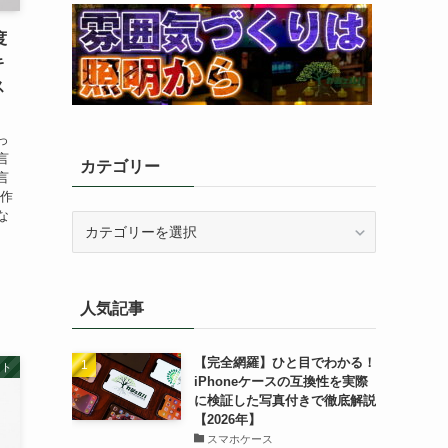
度
キ
ス
っ
言
カテゴリー
言
て作
な
カ
テ
ゴ
リ
人気記事
ー
【完全網羅】ひと目でわかる！
ット
iPhoneケースの互換性を実際
に検証した写真付きで徹底解説
【2026年】
スマホケース