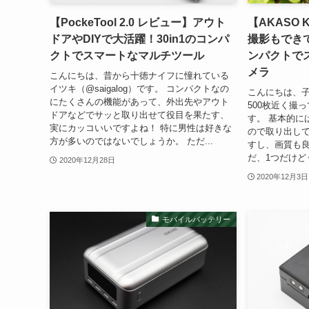
【PockeTool 2.0 レビュー】アウト
【AKASO K
ドアやDIYで大活躍！30in1のコンパ
撮影もでき
クトでスマートなマルチツール
ンパクトでス
メラ
こんにちは、昔から十徳ナイフに憧れている
イツキ（@saigalog）です。 コンパクトなの
こんにちは、子
にたくさんの機能があって、外出先やアウト
500枚近く撮っ
ドアなどでサッと取り出せて役目を果たす、
す。 基本的に
実にカッコいいですよね！ 特に男性は好きな
ので取り出し
方が多いのではないでしょうか。 ただ...
すし、画質も良
だ、1つだけど
2020年12月28日
2020年12月3日
モバイルバッテリー