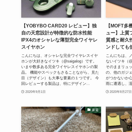
【YOBYBO CARD20 レビュー】独
【MOFT多
自の天窓設計が特徴的な防水性能
ュー】上質
IPX4のオシャレな薄型完全ワイヤレ
質感と耐久
スイヤホン
ンドしても
こんにちは、オシャレな完全ワイヤレスイヤ
こんにちは、ノ
ホンが大好きなイツキ（@saigalog）です。
ないイツキ（@s
いまや数多ある完全ワイヤレスイヤホンの製
そのままリュ
品。 機能やスペックもさることながら、見た
の、他のガジ
目（デザイン）も大事な要素の１つです。 今
がつかないか心
回レビューする製品は、特にデザイン...
雨に遭遇し、濡
2020年9月1日
2020年8月27日
家電