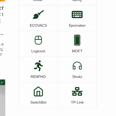
CT
ボ！
と
ECOVACS
Epomaker
ビー
。
はそ
型な
Logicool
MOFT
が
RENPHO
Shokz
ット
SwitchBot
TP-Link