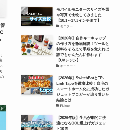
モバイルモニターのサイズを図
や写真で比較してみました
【10.1～17.3インチまで】
度管
モニター
C
【2026年】自作キーキャップ
る
の作り方を徹底解説！ツールと
材料をそろえて手順を覚えれば
お
誰でもかんたんに作れます
集
【UVレジン】
い
キーボード
カ
頃の
【2026年】SwitchBotとTP-
Link Tapoを徹底比較！自宅の
スマートホーム化に成功したガ
ジェットブロガーが辿り着いた
結論とは
Pickup
ット
【2026年版】生活が劇的に快
適になるQOL爆上げガジェッ
ト10選