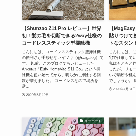
【Shunzao Z11 Pro レビュー】世界
【MagEa
初！髪の毛を切断できる2way仕様の
貼りつけて
コードレススティック型掃除機
トなスタン
こんにちは、コードレススティック型掃除機
こんにちは、
の便利さが手放せないイツキ（@saigalog）で
宅で仕事している
す。 以前、このブログでもレビューした
私はもともと
Ankerの「Eufy HomeVac S11 Go」という掃
したが、リモ
除機を使い始めてから、明らかに掃除する回
いで場所や机
数が増えました。 コードレスなので場所を
でしょうか。 
選...
2020年7月31日
2020年8月19日
キーボード