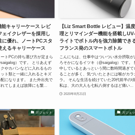
機能キャリーケース レビ
【Liz Smart Bottle レビュー】温
フェイクレザーを採用し
理とリマインダー機能を搭載しUV-
性に優れ、ノートPCスタ
ライトでボトル内を強力除菌でき
使えるキャリーケース
フランス発のスマートボトル
ートPCの持ち運び方が定まら
こんにちは、仕事中はついつい水分摂取が
aigalog）です。 とりあえず
ろそかになるイツキ（@saigalog）です。 
ックやカバンなどに入れるもの
中しているとあっという間に数時間過ぎて
ェット類と一緒に入れるとキズ
ることが多く、気づいたときには喉がカラ
配になります。 また外出先で
ラ。 そんな生活を続けていた20代前半の
れてしまえば故障にも繋...
私は、大の大人も七転八倒するほど痛い...
2020年8月21日
ガジェット
ガジェ