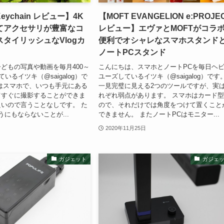
eychain レビュー】4K
【MOFT EVANGELION e:PROJE
てアクセサリが豊富なコ
レビュー】エヴァとMOFTがコラ
タイリッシュなVlogカ
便利でオシャレなスマホスタンド
ノートPCスタンド
どもの写真や動画を毎月400～
こんにちは、スマホとノートPCを毎日ヘ
ているイツキ（@saigalog）で
ユーズしているイツキ（@saigalog）です
はスマホで、いつも手元にある
一見完璧に見える2つのツールですが、実
てすぐに撮影することができま
れぞれ弱点があります。 スマホはカード
いので言うことなしです。 た
ので、それだけでは角度をつけて置くこと
うにもならないことが...
できません。 またノートPCはモニター...
2020年11月25日
ガジェット
ガジェ