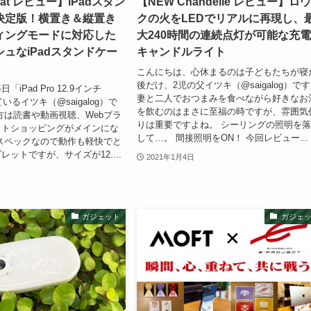
loat レビュー】iPadスタン
【NEW Chandelle レビュー】ロ
決定版！横置き＆縦置き
クの火をLEDでリアルに再現し、
ィングモードに対応した
大240時間の連続点灯が可能な充
ュなiPadスタンドケー
キャンドルライト
こんにちは、心休まるのは子どもたちが寝
後だけ、2児の父イツキ（@saigalog）で
iPad Pro 12.9インチ
妻と二人でおつまみを食べながら好きなお
いるイツキ（@saigalog）で
を飲むのはまさに至福の時ですが、雰囲気
方は読書や動画視聴、Webブラ
りは重要ですよね。 シーリングの照明を
ットショッピングがメインにな
して…。 間接照明をON！ 今回レビュー...
スペックなので動作も軽快でと
ットですが、サイズが12....
2021年1月4日
ガジェット
ガジェ