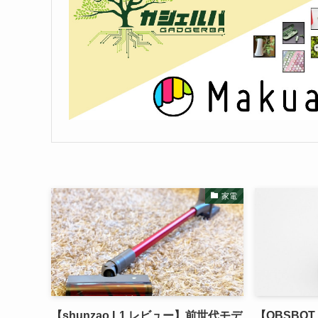
家電
【shunzao L1 レビュー】前世代モデ
【OBSBOT