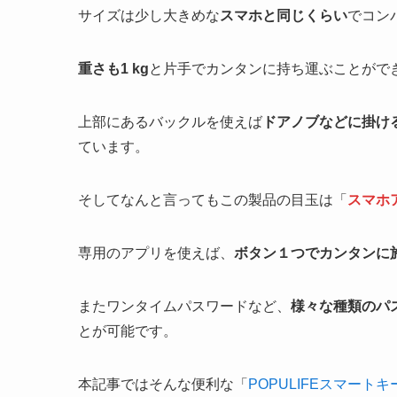
サイズは少し大きめな
スマホと同じくらい
でコン
重さも1 kg
と片手でカンタンに持ち運ぶことがで
上部にあるバックルを使えば
ドアノブなどに掛け
ています。
そしてなんと言ってもこの製品の目玉は「
スマホ
専用のアプリを使えば、
ボタン１つでカンタンに
またワンタイムパスワードなど、
様々な種類のパ
とが可能です。
本記事ではそんな便利な「
POPULIFEスマート