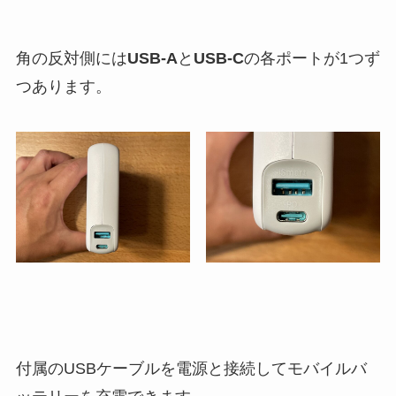
角の反対側には
USB-A
と
USB-C
の各ポートが1つず
つあります。
付属のUSBケーブルを電源と接続してモバイルバ