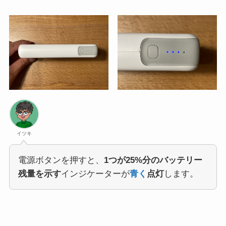
イツキ
電源ボタンを押すと、
1つが25%分のバッテリー
残量を示す
インジケーターが
青く
点灯
します。