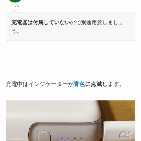
イツキ
充電器は付属していない
ので別途用意しましょ
う。
充電中はインジケーターが
青色
に点滅
します。