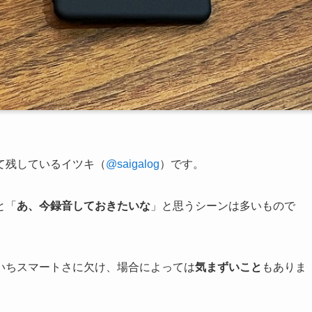
て残しているイツキ（
@saigalog
）です。
と「
あ、今録音しておきたいな
」と思うシーンは多いもので
いちスマートさに欠け、場合によっては
気まずいこと
もありま