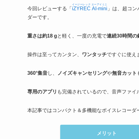
イージーレック エーアイミニ
今回レビューする「
iZYREC AI-mini
」は、超コン
ダーです。
重さは約18 g
と軽く、一度の充電で
連続30時間の
操作は至ってカンタン、
ワンタッチ
ですぐに使え
360°集音
し、
ノイズキャンセリング
や
無音カット
専用のアプリ
も完備されているので、音声ファイ
本記事ではコンパクト＆多機能なボイスレコーダ
メリット