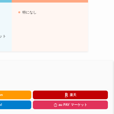
特になし
ット
on
楽天
!
au PAY マーケット