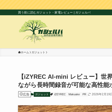
買う前に読むガジェット・家電レビュー | ガジェルバ
ホーム
ガジェット
【iZYREC AI-mini レビ
ながら長時間録音が可能な高性能
広告
2026年2月19
ガジェット
iZEYREC
Makuake
PR