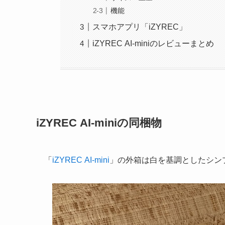
機能
スマホアプリ「iZYREC」
iZYREC AI-miniのレビューまとめ
iZYREC AI-miniの同梱物
「
iZYREC AI-mini
」の外箱は白を基調としたシン