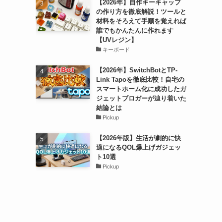
【2026年】自作キーキャップ
の作り方を徹底解説！ツールと
材料をそろえて手順を覚えれば
誰でもかんたんに作れます
【UVレジン】
キーボード
【2026年】SwitchBotとTP-
Link Tapoを徹底比較！自宅の
スマートホーム化に成功したガ
ジェットブロガーが辿り着いた
結論とは
Pickup
【2026年版】生活が劇的に快
適になるQOL爆上げガジェッ
ト10選
Pickup