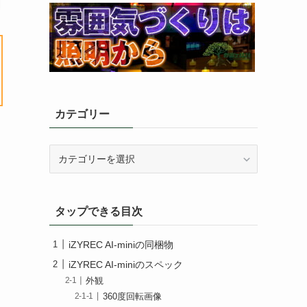
カテゴリー
カ
テ
ゴ
リ
タップできる目次
ー
iZYREC AI-miniの同梱物
iZYREC AI-miniのスペック
外観
360度回転画像