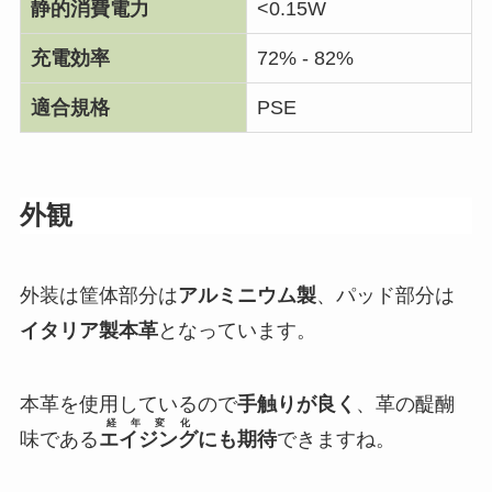
静的消費電力
<0.15W
充電効率
72% - 82%
適合規格
PSE
外観
外装は筐体部分は
アルミニウム製
、パッド部分は
イタリア製本革
となっています。
本革を使用しているので
手触りが良く
、革の醍醐
経年変化
味である
エイジング
にも期待
できますね。