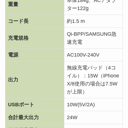
本体184g、ACアダプ
重量
ター122g
コード長
約1.5 m
Qi-BPP/SAMSUNG急
充電規格
速充電
電源
AC100V-240V
無線充電パッド（4コ
イル）：15W（iPhone
出力
X/8使用の場合は7.5W
が上限）
USBポート
10W(5V/2A)
合計最大出力
24W