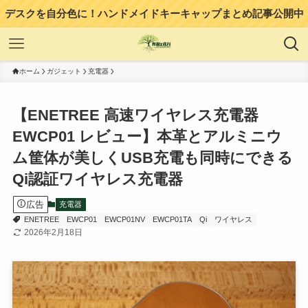
デスクを自分色に！ハンドメイドキーキャップまとめ記事公開中
ホーム
ガジェット
充電器
【ENETREE 高速ワイヤレス充電器
EWCP01 レビュー】本革とアルミニウ
ム筐体が美しくUSB充電も同時にできる
Qi認証ワイヤレス充電器
広告
充電器
ENETREE
EWCP01
EWCP01NV
EWCP01TA
Qi
ワイヤレス
2026年2月18日