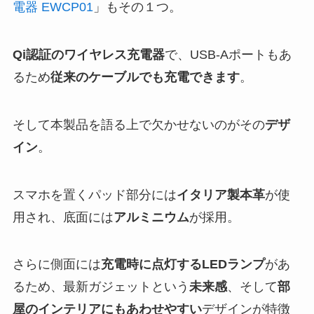
電器 EWCP01
」もその１つ。
Qi認証のワイヤレス充電器
で、USB-Aポートもあ
るため
従来のケーブルでも充電できます
。
そして本製品を語る上で欠かせないのがその
デザ
イン
。
スマホを置くパッド部分には
イタリア製本革
が使
用され、底面には
アルミニウム
が採用。
さらに側面には
充電時に点灯するLEDランプ
があ
るため、最新ガジェットという
未来感
、そして
部
屋のインテリアにもあわせやすい
デザインが特徴