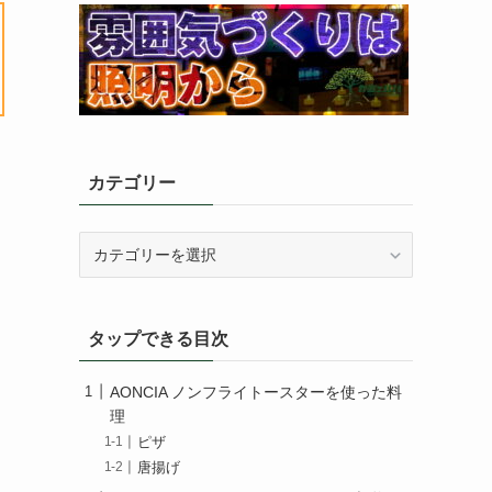
カテゴリー
カ
テ
ゴ
リ
タップできる目次
ー
AONCIA ノンフライトースターを使った料
理
ピザ
唐揚げ