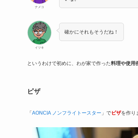
ナメコ
確かにそれもそうだね！
イツキ
というわけで初めに、わが家で作った
料理や使用
ピザ
「
AONCIA ノンフライトースター
」で
ピザ
を作り