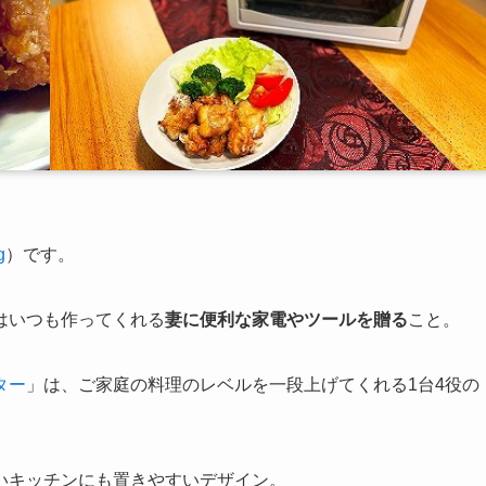
g
）です。
はいつも作ってくれる
妻に便利な家電やツールを贈る
こと。
ター
」は、ご家庭の料理のレベルを一段上げてくれる1台4役の
いキッチンにも置きやすいデザイン。