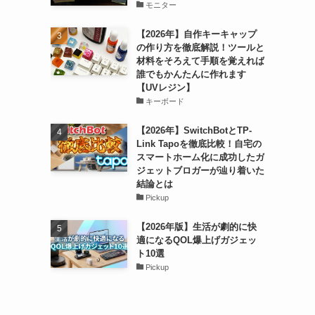
モニター
【2026年】自作キーキャップ
の作り方を徹底解説！ツールと
材料をそろえて手順を覚えれば
誰でもかんたんに作れます
【UVレジン】
キーボード
【2026年】SwitchBotとTP-
Link Tapoを徹底比較！自宅の
スマートホーム化に成功したガ
ジェットブロガーが辿り着いた
結論とは
Pickup
【2026年版】生活が劇的に快
適になるQOL爆上げガジェッ
ト10選
Pickup