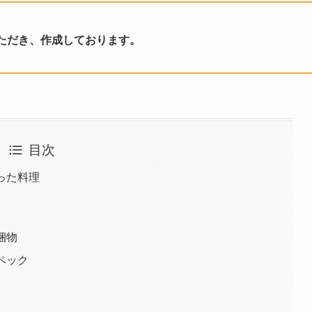
ただき、作成しております。
目次
使った料理
梱物
ペック