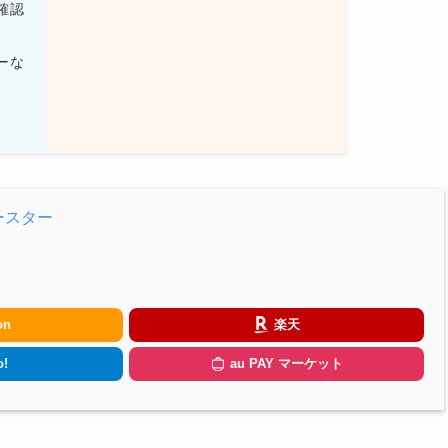
確認
ーな
ースター
on
楽天
!
au PAY マーケット