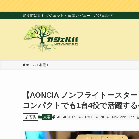
買う前に読むガジェット・家電レビュー | ガジェルバ
ホーム
家電
【AONCIA ノンフライトース
コンパクトでも1台4役で活躍す
広告
家電
AC-AFV012
AKEEYO
AONCIA
Makuake
PR