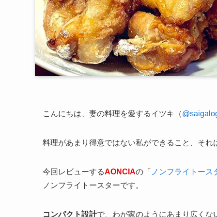
こんにちは、妻の料理を愛するイツキ（
@saigalo
料理があまり得意ではない私ができること、それ
今回レビューする
AONCIA
の「
ノンフライトース
ノンフライトースターです。
コンパクト設計
で、わが家のようにあまり広くな