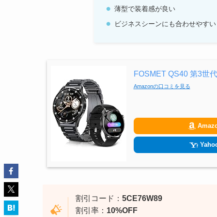
薄型で装着感が良い
ビジネスシーンにも合わせやすい
FOSMET QS40 第3世
Amazonの口コミを見る
Amaz
Yahoo
割引コード：
5CE76W89
割引率：
10%OFF