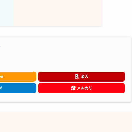
代
on
楽天
!
メルカリ