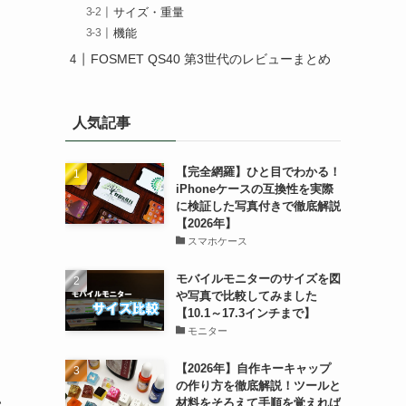
サイズ・重量
機能
FOSMET QS40 第3世代のレビューまとめ
人気記事
【完全網羅】ひと目でわかる！
iPhoneケースの互換性を実際
に検証した写真付きで徹底解説
【2026年】
スマホケース
モバイルモニターのサイズを図
や写真で比較してみました
【10.1～17.3インチまで】
モニター
【2026年】自作キーキャップ
の作り方を徹底解説！ツールと
い
材料をそろえて手順を覚えれば