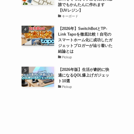
誰でもかんたんに作れます
【UVレジン】
キーボード
【2026年】SwitchBotとTP-
Link Tapoを徹底比較！自宅の
スマートホーム化に成功したガ
ジェットブロガーが辿り着いた
結論とは
Pickup
【2026年版】生活が劇的に快
適になるQOL爆上げガジェッ
ト10選
Pickup