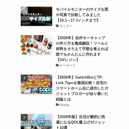
モバイルモニターのサイズを図
や写真で比較してみました
【10.1～17.3インチまで】
モニター
【2026年】自作キーキャップ
の作り方を徹底解説！ツールと
材料をそろえて手順を覚えれば
誰でもかんたんに作れます
【UVレジン】
キーボード
【2026年】SwitchBotとTP-
Link Tapoを徹底比較！自宅の
スマートホーム化に成功したガ
ジェットブロガーが辿り着いた
結論とは
Pickup
【2026年版】生活が劇的に快
適になるQOL爆上げガジェッ
ト10選