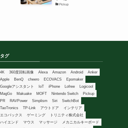
Pickup
タグ
4K
360度回転画像
Alexa
Amazon
Android
Anker
Apple
BenQ
cheero
ECOVACS
Epomaker
Googleアシスタント
IoT
iPhone
Lofree
Logicool
MagGo
Makuake
MOFT
Nintendo Switch
Pickup
PR
RAVPower
Simplism
Siri
SwitchBot
TaoTronics
TP-Link
アウトドア
インテリア
エコバックス
ゲーミング
トリニティ株式会社
ハイエンド
マウス
マッサージ
メカニカルキーボード