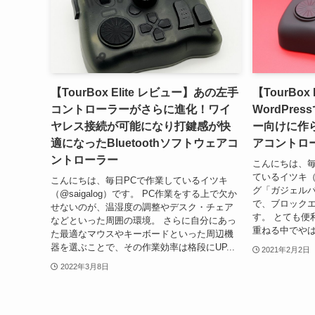
【TourBox Elite レビュー】あの左手
【TourBo
コントローラーがさらに進化！ワイ
WordPr
ヤレス接続が可能になり打鍵感が快
ー向けに作
適になったBluetoothソフトウェアコ
アコントロ
ントローラー
こんにちは、
ているイツキ（@
こんにちは、毎日PCで作業しているイツキ
グ「ガジェルバ」
（@saigalog）です。 PC作業をする上で欠か
で、ブロック
せないのが、温湿度の調整やデスク・チェア
す。 とても便
などといった周囲の環境。 さらに自分にあっ
重ねる中でやは
た最適なマウスやキーボードといった周辺機
器を選ぶことで、その作業効率は格段にUP...
2021年2月2日
2022年3月8日