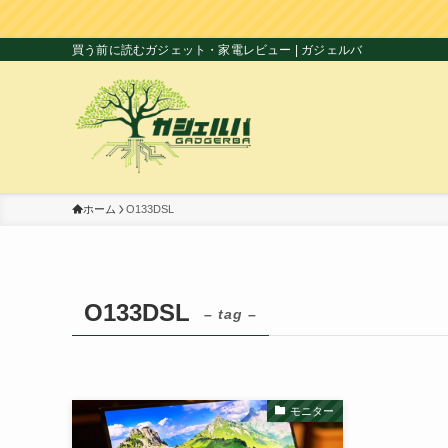
買う前に読むガジェット・家電レビュー | ガジェルバ
ホーム
O133DSL
O133DSL
– tag –
モニター