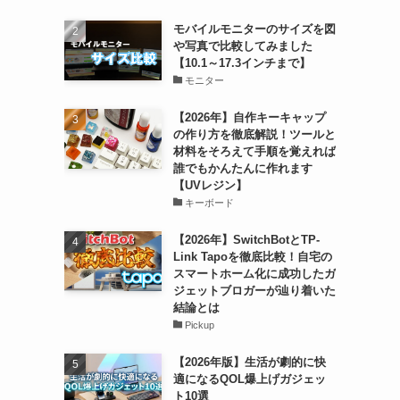
モバイルモニターのサイズを図
や写真で比較してみました
【10.1～17.3インチまで】
モニター
【2026年】自作キーキャップ
の作り方を徹底解説！ツールと
材料をそろえて手順を覚えれば
誰でもかんたんに作れます
【UVレジン】
キーボード
【2026年】SwitchBotとTP-
Link Tapoを徹底比較！自宅の
スマートホーム化に成功したガ
ジェットブロガーが辿り着いた
結論とは
Pickup
【2026年版】生活が劇的に快
適になるQOL爆上げガジェッ
ト10選