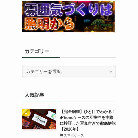
カテゴリー
カ
テ
ゴ
リ
人気記事
ー
【完全網羅】ひと目でわかる！
iPhoneケースの互換性を実際
に検証した写真付きで徹底解説
【2026年】
スマホケース