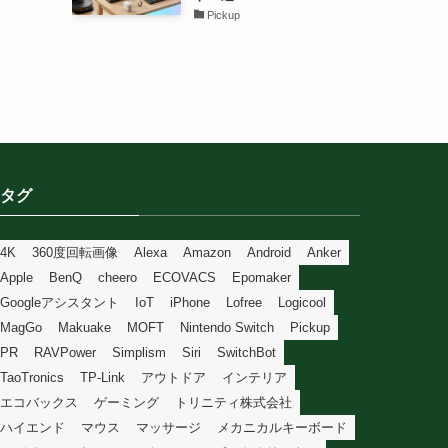
Pickup
タグ
4K
360度回転画像
Alexa
Amazon
Android
Anker
Apple
BenQ
cheero
ECOVACS
Epomaker
Googleアシスタント
IoT
iPhone
Lofree
Logicool
MagGo
Makuake
MOFT
Nintendo Switch
Pickup
PR
RAVPower
Simplism
Siri
SwitchBot
TaoTronics
TP-Link
アウトドア
インテリア
エコバックス
ゲーミング
トリニティ株式会社
ハイエンド
マウス
マッサージ
メカニカルキーボード