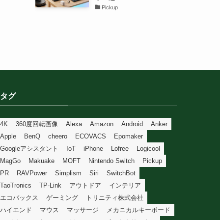
Pickup
タグ
4K
360度回転画像
Alexa
Amazon
Android
Anker
Apple
BenQ
cheero
ECOVACS
Epomaker
Googleアシスタント
IoT
iPhone
Lofree
Logicool
MagGo
Makuake
MOFT
Nintendo Switch
Pickup
PR
RAVPower
Simplism
Siri
SwitchBot
TaoTronics
TP-Link
アウトドア
インテリア
エコバックス
ゲーミング
トリニティ株式会社
ハイエンド
マウス
マッサージ
メカニカルキーボード