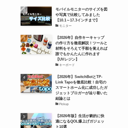
モバイルモニターのサイズを図
や写真で比較してみました
【10.1～17.3インチまで】
モニター
【2026年】自作キーキャップ
の作り方を徹底解説！ツールと
材料をそろえて手順を覚えれば
誰でもかんたんに作れます
【UVレジン】
キーボード
【2026年】SwitchBotとTP-
Link Tapoを徹底比較！自宅の
スマートホーム化に成功したガ
ジェットブロガーが辿り着いた
結論とは
Pickup
【2026年版】生活が劇的に快
適になるQOL爆上げガジェッ
ト10選