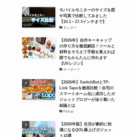
モバイルモニターのサイズを図
や写真で比較してみました
【10.1～17.3インチまで】
モニター
【2026年】自作キーキャップ
の作り方を徹底解説！ツールと
材料をそろえて手順を覚えれば
誰でもかんたんに作れます
【UVレジン】
キーボード
【2026年】SwitchBotとTP-
Link Tapoを徹底比較！自宅の
スマートホーム化に成功したガ
ジェットブロガーが辿り着いた
結論とは
Pickup
【2026年版】生活が劇的に快
適になるQOL爆上げガジェッ
ト10選