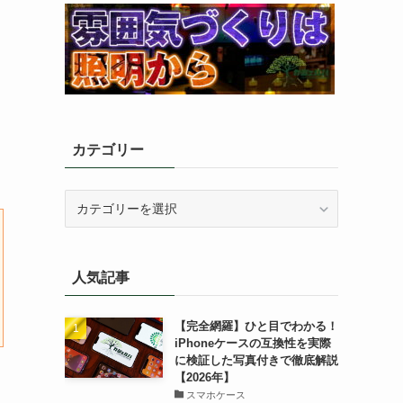
カテゴリー
カ
テ
ゴ
リ
人気記事
ー
【完全網羅】ひと目でわかる！
iPhoneケースの互換性を実際
に検証した写真付きで徹底解説
【2026年】
スマホケース