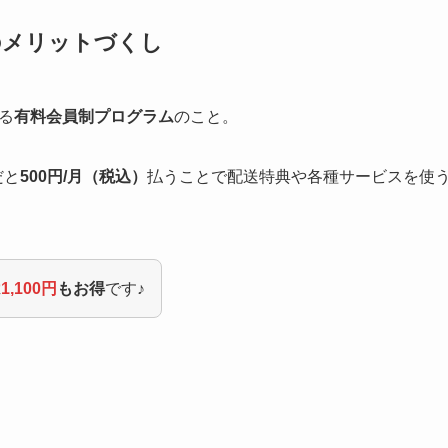
のメリットづくし
する
有料会員制プログラム
のこと。
だと
500円/月（税込）
払うことで配送特典や各種サービスを使
は
1,100円
もお得
です♪