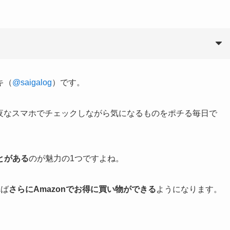
キ（
@saigalog
）です。
夜なスマホでチェックしながら気になるものをポチる毎日で
とがある
のが魅力の1つですよね。
れば
さらにAmazonでお得に買い物ができる
ようになります。