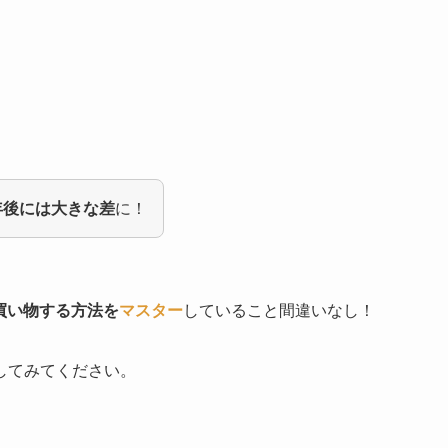
年後には大きな差
に！
に買い物する方法を
マスター
していること間違いなし！
してみてください。