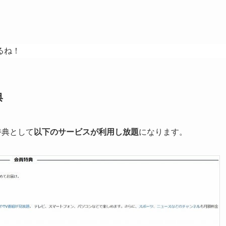
るね！
典
特典として
以下のサービスが利用し放題
になります。