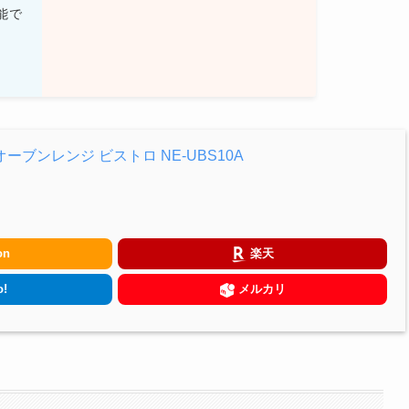
能で
ーブンレンジ ビストロ NE-UBS10A
on
楽天
!
メルカリ