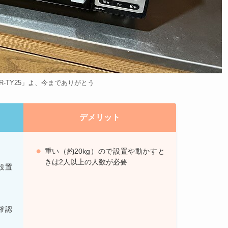
R-TY25」よ、今までありがとう
デメリット
重い（約20kg）ので設置や動かすと
きは2人以上の人数が必要
設置
確認