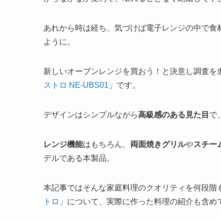
あれから時は経ち、気づけば電子レンジの中で食
ように。
新しいオーブンレンジを買おう！と決意し調査を
ストロ NE-UBS01
」です。
デザインはシンプルながら
高級感のある見た目
で
レンジ機能
はもちろん、
両面焼きグリル
や
スチー
デルである本製品。
本記事ではそんな家庭料理のクオリティを何段階
トロ
」について、実際に作った料理の紹介も含め