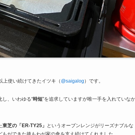
以上使い続けてきたイツキ（
@saigalog
）です。
し、いわゆる“
時短
”を追求していますが唯一手を入れていな
た
東芝の「ER-TY25」
というオーブンレンジがリーズナブルな
どもができた後もわが家の食を支え続けてくれました。