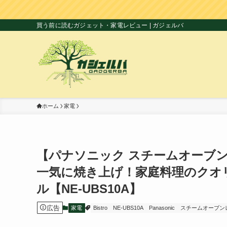
買う前に読むガジェット・家電レビュー | ガジェルバ
ホーム
家電
【パナソニック スチームオーブン
一気に焼き上げ！家庭料理のクオ
ル【NE-UBS10A】
広告
家電
Bistro
NE-UBS10A
Panasonic
スチームオーブン