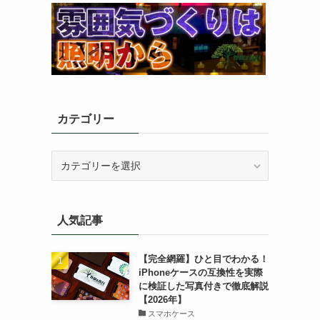
カテゴリー
カ
テ
ゴ
リ
人気記事
ー
【完全網羅】ひと目でわかる！
iPhoneケースの互換性を実際
に検証した写真付きで徹底解説
【2026年】
スマホケース