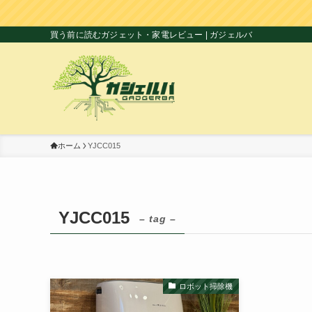
買う前に読むガジェット・家電レビュー | ガジェルバ
ホーム
YJCC015
YJCC015
– tag –
ロボット掃除機