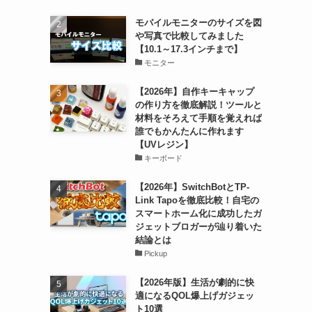
モバイルモニターのサイズを図
や写真で比較してみました
【10.1～17.3インチまで】
モニター
【2026年】自作キーキャップ
の作り方を徹底解説！ツールと
材料をそろえて手順を覚えれば
誰でもかんたんに作れます
【UVレジン】
キーボード
【2026年】SwitchBotとTP-
Link Tapoを徹底比較！自宅の
スマートホーム化に成功したガ
ジェットブロガーが辿り着いた
結論とは
Pickup
【2026年版】生活が劇的に快
適になるQOL爆上げガジェッ
ト10選