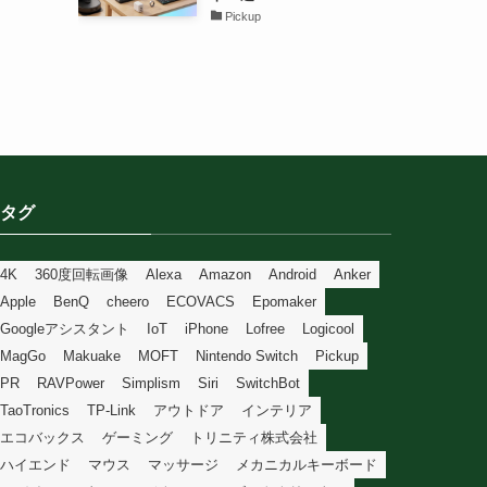
Pickup
タグ
4K
360度回転画像
Alexa
Amazon
Android
Anker
Apple
BenQ
cheero
ECOVACS
Epomaker
Googleアシスタント
IoT
iPhone
Lofree
Logicool
MagGo
Makuake
MOFT
Nintendo Switch
Pickup
PR
RAVPower
Simplism
Siri
SwitchBot
TaoTronics
TP-Link
アウトドア
インテリア
エコバックス
ゲーミング
トリニティ株式会社
ハイエンド
マウス
マッサージ
メカニカルキーボード