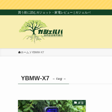
買う前に読むガジェット・家電レビュー | ガジェルバ
ホーム
YBMW-X7
YBMW-X7
– tag –
家電