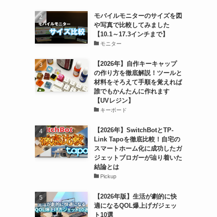
モバイルモニターのサイズを図
や写真で比較してみました
【10.1～17.3インチまで】
モニター
【2026年】自作キーキャップ
の作り方を徹底解説！ツールと
材料をそろえて手順を覚えれば
誰でもかんたんに作れます
【UVレジン】
キーボード
【2026年】SwitchBotとTP-
Link Tapoを徹底比較！自宅の
スマートホーム化に成功したガ
ジェットブロガーが辿り着いた
結論とは
Pickup
【2026年版】生活が劇的に快
適になるQOL爆上げガジェッ
ト10選