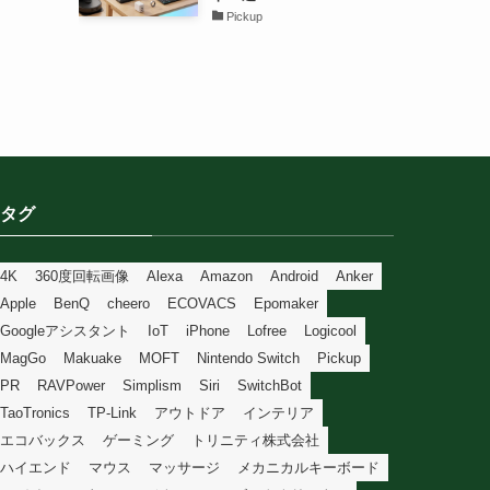
Pickup
タグ
4K
360度回転画像
Alexa
Amazon
Android
Anker
Apple
BenQ
cheero
ECOVACS
Epomaker
Googleアシスタント
IoT
iPhone
Lofree
Logicool
MagGo
Makuake
MOFT
Nintendo Switch
Pickup
PR
RAVPower
Simplism
Siri
SwitchBot
TaoTronics
TP-Link
アウトドア
インテリア
エコバックス
ゲーミング
トリニティ株式会社
ハイエンド
マウス
マッサージ
メカニカルキーボード