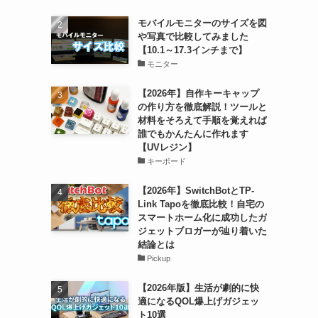
モバイルモニターのサイズを図
や写真で比較してみました
【10.1～17.3インチまで】
モニター
【2026年】自作キーキャップ
の作り方を徹底解説！ツールと
材料をそろえて手順を覚えれば
誰でもかんたんに作れます
【UVレジン】
キーボード
【2026年】SwitchBotとTP-
Link Tapoを徹底比較！自宅の
スマートホーム化に成功したガ
ジェットブロガーが辿り着いた
結論とは
Pickup
【2026年版】生活が劇的に快
適になるQOL爆上げガジェッ
ト10選