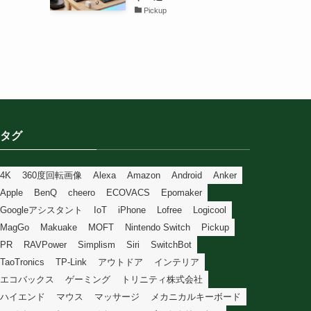
Pickup
タグ
4K
360度回転画像
Alexa
Amazon
Android
Anker
Apple
BenQ
cheero
ECOVACS
Epomaker
Googleアシスタント
IoT
iPhone
Lofree
Logicool
MagGo
Makuake
MOFT
Nintendo Switch
Pickup
PR
RAVPower
Simplism
Siri
SwitchBot
TaoTronics
TP-Link
アウトドア
インテリア
エコバックス
ゲーミング
トリニティ株式会社
ハイエンド
マウス
マッサージ
メカニカルキーボード