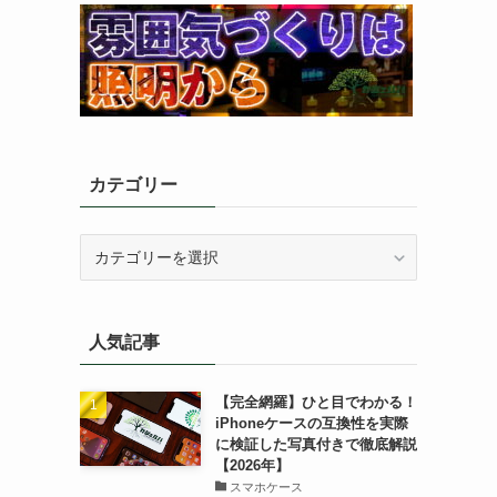
カテゴリー
カ
テ
ゴ
リ
人気記事
ー
【完全網羅】ひと目でわかる！
iPhoneケースの互換性を実際
に検証した写真付きで徹底解説
【2026年】
スマホケース