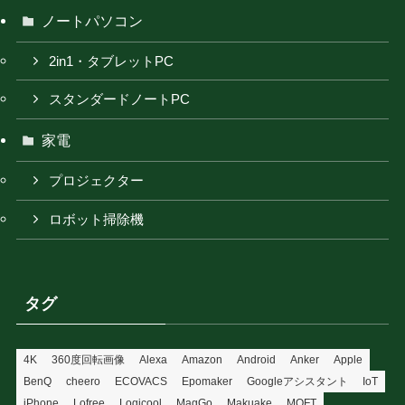
ノートパソコン
2in1・タブレットPC
スタンダードノートPC
家電
プロジェクター
ロボット掃除機
タグ
4K
360度回転画像
Alexa
Amazon
Android
Anker
Apple
BenQ
cheero
ECOVACS
Epomaker
Googleアシスタント
IoT
iPhone
Lofree
Logicool
MagGo
Makuake
MOFT