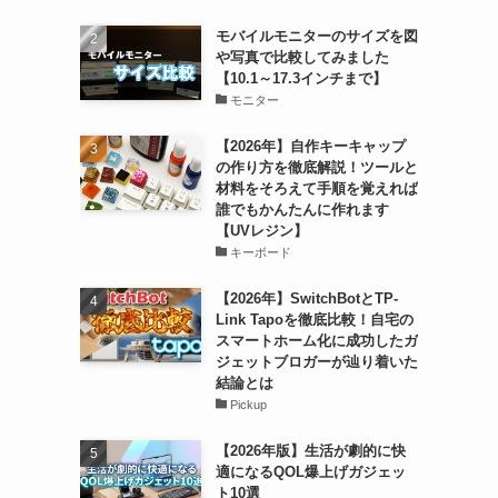
モバイルモニターのサイズを図
や写真で比較してみました
【10.1～17.3インチまで】
モニター
【2026年】自作キーキャップ
の作り方を徹底解説！ツールと
材料をそろえて手順を覚えれば
誰でもかんたんに作れます
【UVレジン】
キーボード
【2026年】SwitchBotとTP-
Link Tapoを徹底比較！自宅の
スマートホーム化に成功したガ
ジェットブロガーが辿り着いた
結論とは
Pickup
【2026年版】生活が劇的に快
適になるQOL爆上げガジェッ
ト10選