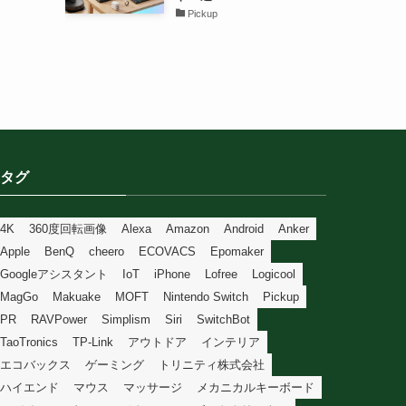
Pickup
タグ
4K
360度回転画像
Alexa
Amazon
Android
Anker
Apple
BenQ
cheero
ECOVACS
Epomaker
Googleアシスタント
IoT
iPhone
Lofree
Logicool
MagGo
Makuake
MOFT
Nintendo Switch
Pickup
PR
RAVPower
Simplism
Siri
SwitchBot
TaoTronics
TP-Link
アウトドア
インテリア
エコバックス
ゲーミング
トリニティ株式会社
ハイエンド
マウス
マッサージ
メカニカルキーボード