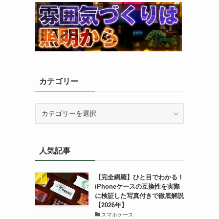
カテゴリー
カ
テ
ゴ
リ
人気記事
ー
【完全網羅】ひと目でわかる！
iPhoneケースの互換性を実際
に検証した写真付きで徹底解説
【2026年】
スマホケース