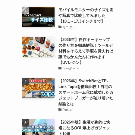
モバイルモニターのサイズを図
や写真で比較してみました
【10.1～17.3インチまで】
モニター
【2026年】自作キーキャップ
の作り方を徹底解説！ツールと
材料をそろえて手順を覚えれば
誰でもかんたんに作れます
【UVレジン】
キーボード
【2026年】SwitchBotとTP-
Link Tapoを徹底比較！自宅の
スマートホーム化に成功したガ
ジェットブロガーが辿り着いた
結論とは
Pickup
【2026年版】生活が劇的に快
適になるQOL爆上げガジェッ
ト10選