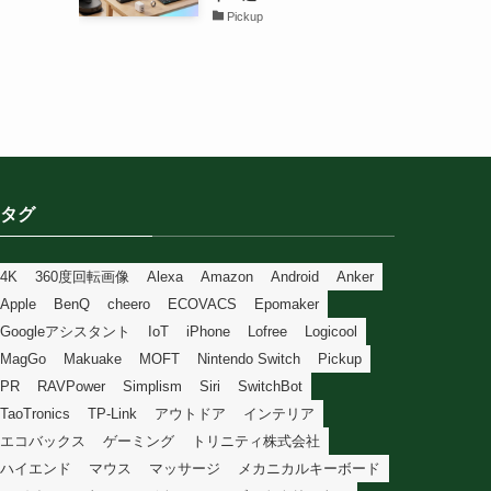
Pickup
タグ
4K
360度回転画像
Alexa
Amazon
Android
Anker
Apple
BenQ
cheero
ECOVACS
Epomaker
Googleアシスタント
IoT
iPhone
Lofree
Logicool
MagGo
Makuake
MOFT
Nintendo Switch
Pickup
PR
RAVPower
Simplism
Siri
SwitchBot
TaoTronics
TP-Link
アウトドア
インテリア
エコバックス
ゲーミング
トリニティ株式会社
ハイエンド
マウス
マッサージ
メカニカルキーボード