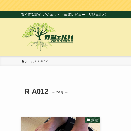
買う前に読むガジェット・家電レビュー | ガジェルバ
ホーム
R-A012
R-A012
– tag –
家電