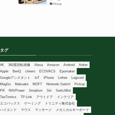
Pickup
タグ
4K
360度回転画像
Alexa
Amazon
Android
Anker
Apple
BenQ
cheero
ECOVACS
Epomaker
Googleアシスタント
IoT
iPhone
Lofree
Logicool
MagGo
Makuake
MOFT
Nintendo Switch
Pickup
PR
RAVPower
Simplism
Siri
SwitchBot
TaoTronics
TP-Link
アウトドア
インテリア
エコバックス
ゲーミング
トリニティ株式会社
ハイエンド
マウス
マッサージ
メカニカルキーボード