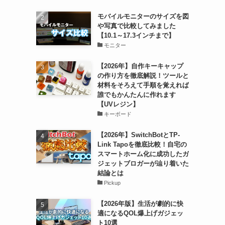
モバイルモニターのサイズを図
や写真で比較してみました
【10.1～17.3インチまで】
モニター
【2026年】自作キーキャップ
の作り方を徹底解説！ツールと
材料をそろえて手順を覚えれば
誰でもかんたんに作れます
【UVレジン】
キーボード
【2026年】SwitchBotとTP-
Link Tapoを徹底比較！自宅の
スマートホーム化に成功したガ
ジェットブロガーが辿り着いた
結論とは
Pickup
【2026年版】生活が劇的に快
適になるQOL爆上げガジェッ
ト10選