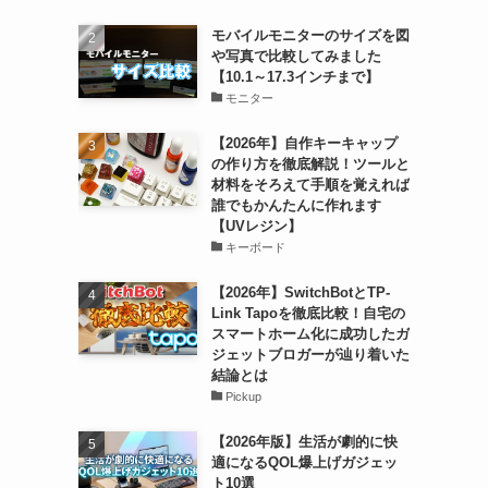
モバイルモニターのサイズを図
や写真で比較してみました
【10.1～17.3インチまで】
モニター
【2026年】自作キーキャップ
の作り方を徹底解説！ツールと
材料をそろえて手順を覚えれば
誰でもかんたんに作れます
【UVレジン】
キーボード
【2026年】SwitchBotとTP-
Link Tapoを徹底比較！自宅の
スマートホーム化に成功したガ
ジェットブロガーが辿り着いた
結論とは
Pickup
【2026年版】生活が劇的に快
適になるQOL爆上げガジェッ
ト10選