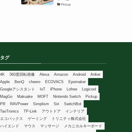
Pickup
タグ
4K
360度回転画像
Alexa
Amazon
Android
Anker
Apple
BenQ
cheero
ECOVACS
Epomaker
Googleアシスタント
IoT
iPhone
Lofree
Logicool
MagGo
Makuake
MOFT
Nintendo Switch
Pickup
PR
RAVPower
Simplism
Siri
SwitchBot
TaoTronics
TP-Link
アウトドア
インテリア
エコバックス
ゲーミング
トリニティ株式会社
ハイエンド
マウス
マッサージ
メカニカルキーボード