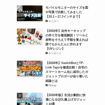
モバイルモニターのサイズを図
や写真で比較してみました
【10.1～17.3インチまで】
モニター
【2026年】自作キーキャップ
の作り方を徹底解説！ツールと
材料をそろえて手順を覚えれば
誰でもかんたんに作れます
【UVレジン】
キーボード
【2026年】SwitchBotとTP-
Link Tapoを徹底比較！自宅の
スマートホーム化に成功したガ
ジェットブロガーが辿り着いた
結論とは
Pickup
【2026年版】生活が劇的に快
適になるQOL爆上げガジェッ
ト10選