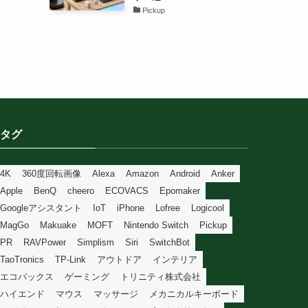
Pickup
タグ
4K
360度回転画像
Alexa
Amazon
Android
Anker
Apple
BenQ
cheero
ECOVACS
Epomaker
Googleアシスタント
IoT
iPhone
Lofree
Logicool
MagGo
Makuake
MOFT
Nintendo Switch
Pickup
PR
RAVPower
Simplism
Siri
SwitchBot
TaoTronics
TP-Link
アウトドア
インテリア
エコバックス
ゲーミング
トリニティ株式会社
ハイエンド
マウス
マッサージ
メカニカルキーボード