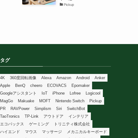
Pickup
タグ
4K
360度回転画像
Alexa
Amazon
Android
Anker
Apple
BenQ
cheero
ECOVACS
Epomaker
Googleアシスタント
IoT
iPhone
Lofree
Logicool
MagGo
Makuake
MOFT
Nintendo Switch
Pickup
PR
RAVPower
Simplism
Siri
SwitchBot
TaoTronics
TP-Link
アウトドア
インテリア
エコバックス
ゲーミング
トリニティ株式会社
ハイエンド
マウス
マッサージ
メカニカルキーボード