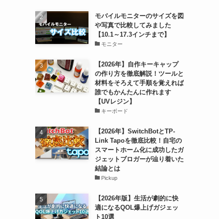
モバイルモニターのサイズを図
や写真で比較してみました
【10.1～17.3インチまで】
モニター
【2026年】自作キーキャップ
の作り方を徹底解説！ツールと
材料をそろえて手順を覚えれば
誰でもかんたんに作れます
【UVレジン】
キーボード
【2026年】SwitchBotとTP-
Link Tapoを徹底比較！自宅の
スマートホーム化に成功したガ
ジェットブロガーが辿り着いた
結論とは
Pickup
【2026年版】生活が劇的に快
適になるQOL爆上げガジェッ
ト10選