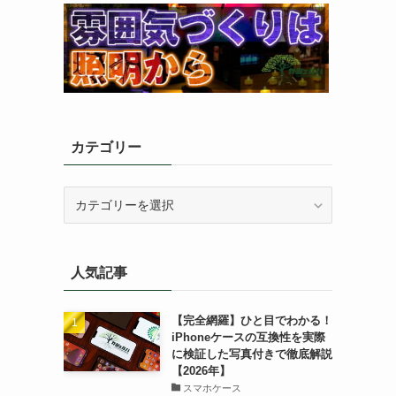
カテゴリー
カ
テ
ゴ
リ
人気記事
ー
【完全網羅】ひと目でわかる！
iPhoneケースの互換性を実際
に検証した写真付きで徹底解説
【2026年】
スマホケース