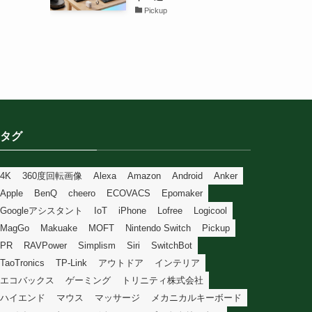
Pickup
タグ
4K
360度回転画像
Alexa
Amazon
Android
Anker
Apple
BenQ
cheero
ECOVACS
Epomaker
Googleアシスタント
IoT
iPhone
Lofree
Logicool
MagGo
Makuake
MOFT
Nintendo Switch
Pickup
PR
RAVPower
Simplism
Siri
SwitchBot
TaoTronics
TP-Link
アウトドア
インテリア
エコバックス
ゲーミング
トリニティ株式会社
ハイエンド
マウス
マッサージ
メカニカルキーボード