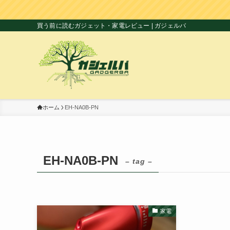
買う前に読むガジェット・家電レビュー | ガジェルバ
ホーム
EH-NA0B-PN
EH-NA0B-PN
– tag –
家電