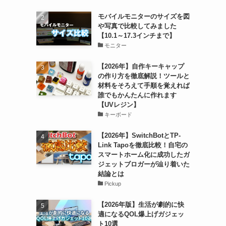
モバイルモニターのサイズを図
や写真で比較してみました
【10.1～17.3インチまで】
モニター
【2026年】自作キーキャップ
の作り方を徹底解説！ツールと
材料をそろえて手順を覚えれば
誰でもかんたんに作れます
【UVレジン】
キーボード
【2026年】SwitchBotとTP-
Link Tapoを徹底比較！自宅の
スマートホーム化に成功したガ
ジェットブロガーが辿り着いた
結論とは
Pickup
【2026年版】生活が劇的に快
適になるQOL爆上げガジェッ
ト10選