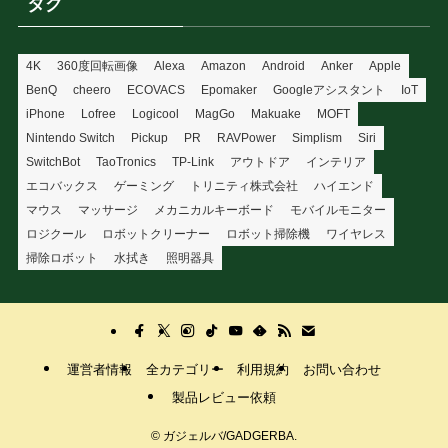
タグ
4K
360度回転画像
Alexa
Amazon
Android
Anker
Apple
BenQ
cheero
ECOVACS
Epomaker
Googleアシスタント
IoT
iPhone
Lofree
Logicool
MagGo
Makuake
MOFT
Nintendo Switch
Pickup
PR
RAVPower
Simplism
Siri
SwitchBot
TaoTronics
TP-Link
アウトドア
インテリア
エコバックス
ゲーミング
トリニティ株式会社
ハイエンド
マウス
マッサージ
メカニカルキーボード
モバイルモニター
ロジクール
ロボットクリーナー
ロボット掃除機
ワイヤレス
掃除ロボット
水拭き
照明器具
運営者情報
全カテゴリー
利用規約
お問い合わせ
製品レビュー依頼
©
ガジェルバ/GADGERBA.