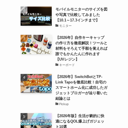
モバイルモニターのサイズを図
や写真で比較してみました
【10.1～17.3インチまで】
モニター
【2026年】自作キーキャップ
の作り方を徹底解説！ツールと
材料をそろえて手順を覚えれば
誰でもかんたんに作れます
【UVレジン】
キーボード
【2026年】SwitchBotとTP-
Link Tapoを徹底比較！自宅の
スマートホーム化に成功したガ
ジェットブロガーが辿り着いた
結論とは
Pickup
【2026年版】生活が劇的に快
適になるQOL爆上げガジェッ
ト10選