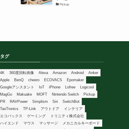
Pickup
タグ
4K
360度回転画像
Alexa
Amazon
Android
Anker
Apple
BenQ
cheero
ECOVACS
Epomaker
Googleアシスタント
IoT
iPhone
Lofree
Logicool
MagGo
Makuake
MOFT
Nintendo Switch
Pickup
PR
RAVPower
Simplism
Siri
SwitchBot
TaoTronics
TP-Link
アウトドア
インテリア
エコバックス
ゲーミング
トリニティ株式会社
ハイエンド
マウス
マッサージ
メカニカルキーボード