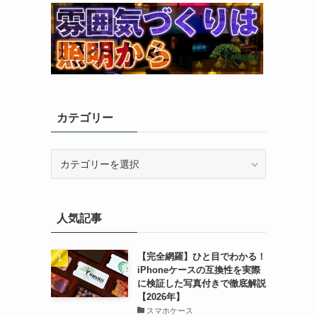
カテゴリー
カ
テ
ゴ
リ
人気記事
ー
【完全網羅】ひと目でわかる！
iPhoneケースの互換性を実際
に検証した写真付きで徹底解説
【2026年】
スマホケース