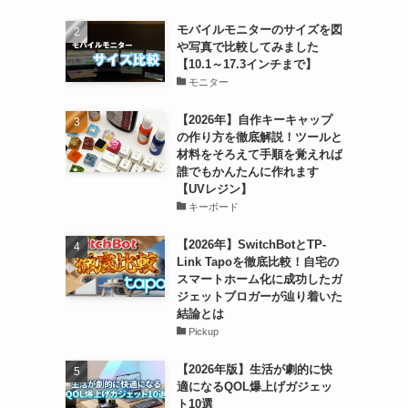
モバイルモニターのサイズを図
や写真で比較してみました
【10.1～17.3インチまで】
モニター
【2026年】自作キーキャップ
の作り方を徹底解説！ツールと
材料をそろえて手順を覚えれば
誰でもかんたんに作れます
【UVレジン】
キーボード
【2026年】SwitchBotとTP-
Link Tapoを徹底比較！自宅の
スマートホーム化に成功したガ
ジェットブロガーが辿り着いた
結論とは
Pickup
【2026年版】生活が劇的に快
適になるQOL爆上げガジェッ
ト10選