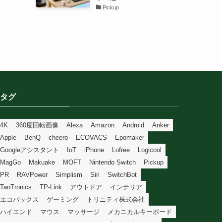
Pickup
タグ
4K
360度回転画像
Alexa
Amazon
Android
Anker
Apple
BenQ
cheero
ECOVACS
Epomaker
Googleアシスタント
IoT
iPhone
Lofree
Logicool
MagGo
Makuake
MOFT
Nintendo Switch
Pickup
PR
RAVPower
Simplism
Siri
SwitchBot
TaoTronics
TP-Link
アウトドア
インテリア
エコバックス
ゲーミング
トリニティ株式会社
ハイエンド
マウス
マッサージ
メカニカルキーボード