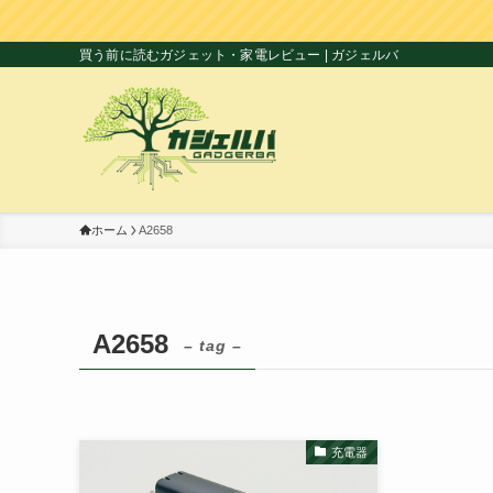
買う前に読むガジェット・家電レビュー | ガジェルバ
ホーム
A2658
A2658
– tag –
充電器