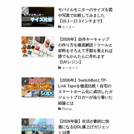
モバイルモニターのサイズを図
や写真で比較してみました
【10.1～17.3インチまで】
モニター
【2026年】自作キーキャップ
の作り方を徹底解説！ツールと
材料をそろえて手順を覚えれば
誰でもかんたんに作れます
【UVレジン】
キーボード
【2026年】SwitchBotとTP-
Link Tapoを徹底比較！自宅の
スマートホーム化に成功したガ
ジェットブロガーが辿り着いた
結論とは
Pickup
【2026年版】生活が劇的に快
適になるQOL爆上げガジェッ
ト10選