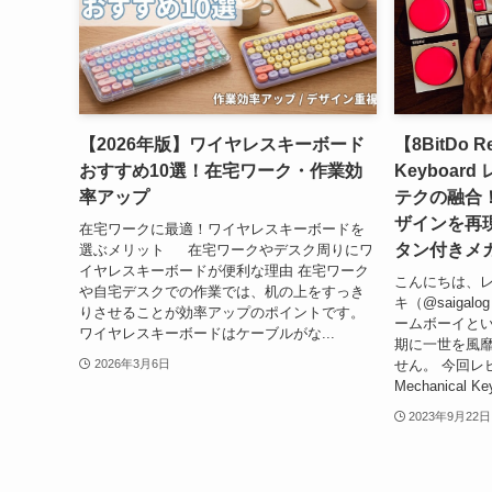
【2026年版】ワイヤレスキーボード
【8BitDo Re
おすすめ10選！在宅ワーク・作業効
Keyboar
率アップ
テクの融合
ザインを再
在宅ワークに最適！ワイヤレスキーボードを
タン付きメ
選ぶメリット 在宅ワークやデスク周りにワ
イヤレスキーボードが便利な理由 在宅ワーク
こんにちは、
や自宅デスクでの作業では、机の上をすっき
キ（@saiga
りさせることが効率アップのポイントです。
ームボーイと
ワイヤレスキーボードはケーブルがな...
期に一世を風
せん。 今回レビュ
2026年3月6日
Mechanical
2023年9月22日