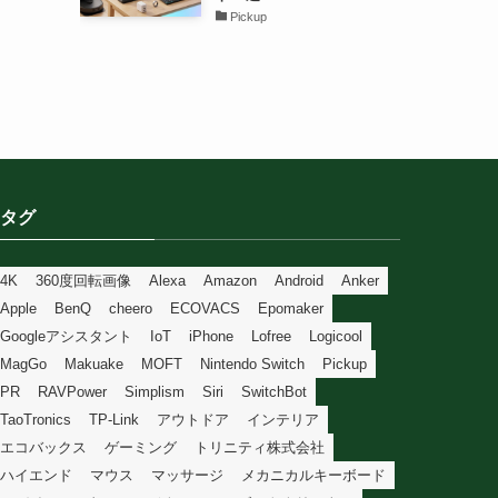
Pickup
タグ
4K
360度回転画像
Alexa
Amazon
Android
Anker
Apple
BenQ
cheero
ECOVACS
Epomaker
Googleアシスタント
IoT
iPhone
Lofree
Logicool
MagGo
Makuake
MOFT
Nintendo Switch
Pickup
PR
RAVPower
Simplism
Siri
SwitchBot
TaoTronics
TP-Link
アウトドア
インテリア
エコバックス
ゲーミング
トリニティ株式会社
ハイエンド
マウス
マッサージ
メカニカルキーボード