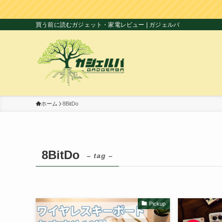
買う前に読むガジェット・家電レビュー | ガジェルバ
ホーム
8BitDo
8BitDo
– tag –
Pickup