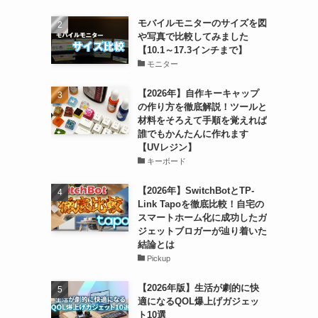
モバイルモニターのサイズを図
や写真で比較してみました
【10.1～17.3インチまで】
モニター
【2026年】自作キーキャップ
の作り方を徹底解説！ツールと
材料をそろえて手順を覚えれば
誰でもかんたんに作れます
【UVレジン】
キーボード
【2026年】SwitchBotとTP-
Link Tapoを徹底比較！自宅の
スマートホーム化に成功したガ
ジェットブロガーが辿り着いた
結論とは
Pickup
【2026年版】生活が劇的に快
適になるQOL爆上げガジェッ
ト10選