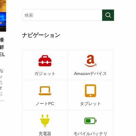
ナビゲーション
“漆
鮮
EL
な
ガジェット
Amazonデバイス
ッ
た
そ
に
..
ノートPC
タブレット
充電器
モバイルバッテリ