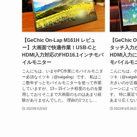
【GeChic On-Lap M161H レビュ
【GeChic 
ー】大画面で快適作業！USB-Cと
タッチ入力が
HDMI入力対応のFHD16.1インチモバ
HDMI入力に
イルモニター
モバイルモ
こんにちは、いまやPC作業にモバイルモニタ
こんにちは、
ー必須なイツキ（@saigalog）です。 私はこ
ツキ（@saig
こ数年ずっとモバイルモニターを使って作業
大きいのが正
していますが、13～15インチ程度のものを愛
シーンによっ
用しておりそこまで大画面のものはあまり経
す。 特に最近
験がありませんでした。 理由の1つとし...
あまり広くない
2023年5月9日
2022年9月26日