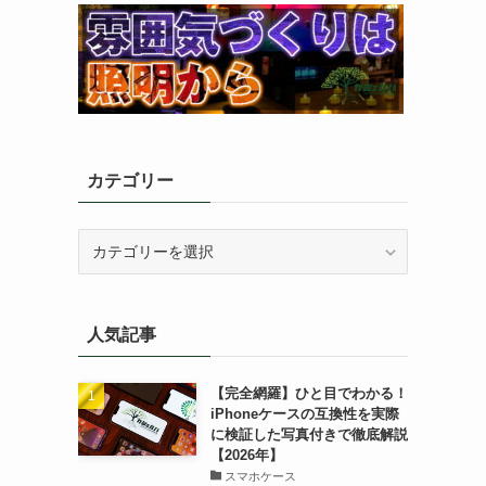
カテゴリー
カ
テ
ゴ
リ
人気記事
ー
【完全網羅】ひと目でわかる！
iPhoneケースの互換性を実際
に検証した写真付きで徹底解説
【2026年】
スマホケース