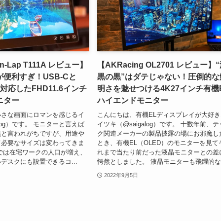
On-Lap T111A レビュー】
【AKRacing OL2701 レビュー】
便利すぎ！USB-Cと
黒の黒”はダテじゃない！圧倒的な
対応したFHD11.6インチ
明さを魅せつける4K27インチ有機
ニター
ハイエンドモニター
小さな画面にロマンを感じるイ
こんにちは、有機ELディスプレイが大好き
alog）です。 モニターと言えば
イツキ（@saigalog）です。 十数年前、テ
義と言われがちですが、用途や
ク関連メーカーの製品披露の場にお邪魔し
て必要なサイズは変わってきま
とき、有機EL（OLED）のモニターを見て
では在宅ワークの人口が増え、
れまで当たり前だった液晶モニターとの差
デスクにも設置できるコ...
愕然としました。 液晶モニターも飛躍的な.
2022年9月5日