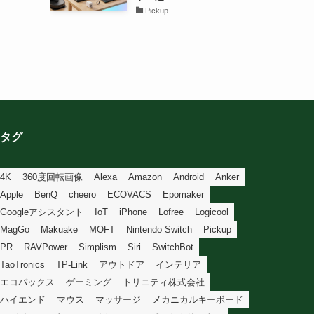
Pickup
タグ
4K
360度回転画像
Alexa
Amazon
Android
Anker
Apple
BenQ
cheero
ECOVACS
Epomaker
Googleアシスタント
IoT
iPhone
Lofree
Logicool
MagGo
Makuake
MOFT
Nintendo Switch
Pickup
PR
RAVPower
Simplism
Siri
SwitchBot
TaoTronics
TP-Link
アウトドア
インテリア
エコバックス
ゲーミング
トリニティ株式会社
ハイエンド
マウス
マッサージ
メカニカルキーボード