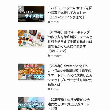
モバイルモニターのサイズを図
や写真で比較してみました
【10.1～17.3インチまで】
モニター
【2026年】自作キーキャップ
の作り方を徹底解説！ツールと
材料をそろえて手順を覚えれば
誰でもかんたんに作れます
【UVレジン】
キーボード
【2026年】SwitchBotとTP-
Link Tapoを徹底比較！自宅の
スマートホーム化に成功したガ
ジェットブロガーが辿り着いた
結論とは
Pickup
【2026年版】生活が劇的に快
適になるQOL爆上げガジェッ
ト10選