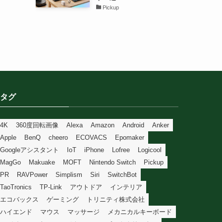
Pickup
タグ
4K
360度回転画像
Alexa
Amazon
Android
Anker
Apple
BenQ
cheero
ECOVACS
Epomaker
Googleアシスタント
IoT
iPhone
Lofree
Logicool
MagGo
Makuake
MOFT
Nintendo Switch
Pickup
PR
RAVPower
Simplism
Siri
SwitchBot
TaoTronics
TP-Link
アウトドア
インテリア
エコバックス
ゲーミング
トリニティ株式会社
ハイエンド
マウス
マッサージ
メカニカルキーボード